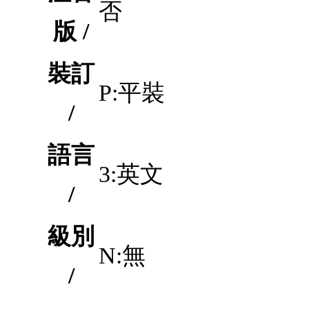
否
版 /
裝訂
P:平裝
/
語言
3:英文
/
級別
N:無
/