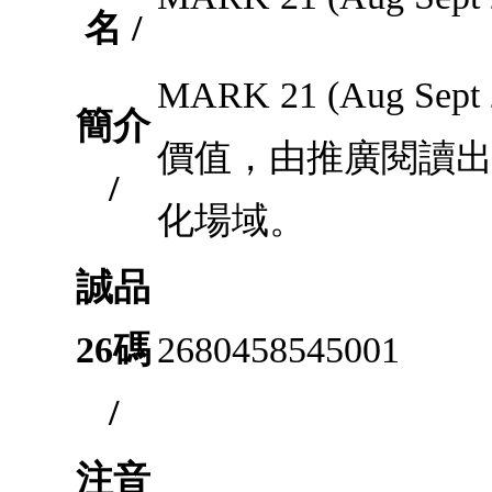
名 /
MARK 21 (Aug
簡介
價值，由推廣閱讀
/
化場域。
誠品
26碼
2680458545001
/
注音