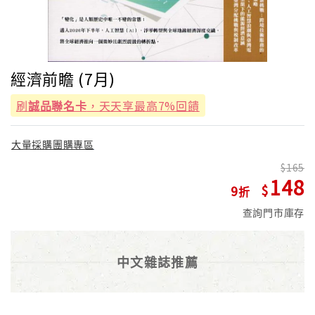
經濟前瞻 (7月)
刷
誠品聯名卡
，天天享最高7%回饋
大量採購團購專區
165
148
9
查詢門市庫存
中文雜誌推薦