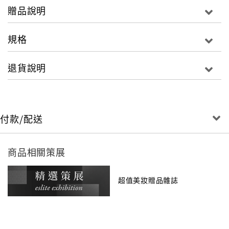
贈品說明
IN VOGUE
規格
36 法式運動風 Jeu de Mode
退貨說明
MODE
42 Trends
Vivid Growth/The Literary Muse
52 聖羅蘭異境之聲 Paris, Belgrade
付款/配送
法國電子音樂人SebastiAn已為Anthony Vaccarello
打造秀場音樂逾10年。成
長於塞爾維亞的他,雜揉多元文化卻隱蔽神秘的作風,使
商品相關策展
其成為時裝界最重要
的音樂人之一。
超值美妝贈品雜誌
58 地下之聲,時尚開始向夜晚尋找答案 Sound Capital
在視覺資訊嚴重過載的當代,時尚品牌的聽覺語言正在經
歷一場前所未有的革
命。