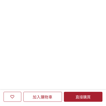
80 被聽見之後,重新成為自己 After Being Heard
第37屆金曲獎入圍名單裡,洪佩瑜、Gummy B以及凹與
山各自帶著第二張專
輯走到新的位置。《開》從身體、直覺與脆弱出發,唱出
仍在流動的生命狀
態;《更好》記錄成名之後,創作如何變慢、變重,也讓
Gummy B與黃立堯
之間的距離重新被看見;《Hidden Album》則凝視那些
被藏起來的秘密、羞
恥與記憶。當聲音被更多人聽見,他們也在音樂裡慢慢看
清:自己正在成為什
麼樣的人。
BEAUTY
93 情緒節拍 Rhythm of Emotion
音樂之所以迷人,是因為它總能比語言更快說出情緒。一
加入購物車
直接購買
段低音可能讓人想起