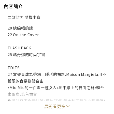
內容簡介
二款封面 隨機出貨
20 總編輯的話
22 On the Cover
FLASHBACK
25 瑪丹娜的時尚宇宙
EDITS
27 當聲音成為秀場上隱形的布料:Maison Margiela用不
設限的音樂拼貼自由
/Miu Miu的一百零一種女人/地平線上的自由之舞/韓華
龐畢度,為首爾文
化品味寫下全新註解/橫跨75年,義大利工藝的血脈相傳/
展開看更多
典藏庫上演時裝
秀/曼谷的都市綠洲