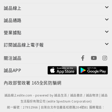
誠品線上
誠品通路
營業據點
訂閱誠品線上電子報
關注誠品
誠品APP
內政部警政署
165全民防騙網
誠品線上eslite.com - powered by 誠品生活 / 誠品書店 / 誠品物流 | 誠品
生活股份有限公司 (eslite Spectrum Corporation)
統一編號：27952966 | 台灣台北市信義區松德路204號B1 服務電話：