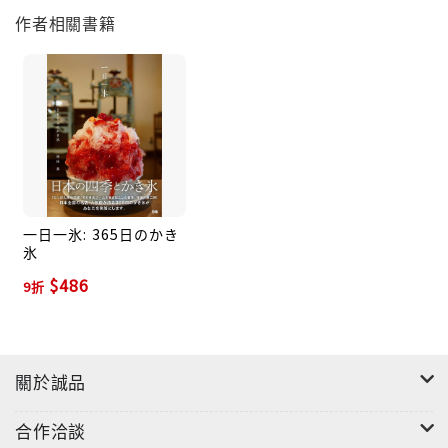
作者相關書籍
一日一氷: 365日のかき
氷
$486
9折
關於誠品
合作洽談