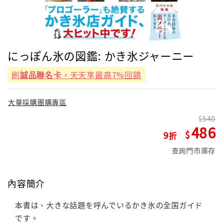
にっぽん氷の図鑑: かき氷ジャーニー
刷
誠品聯名卡
，天天享最高7%回饋
大量採購團購專區
540
486
9
查詢門市庫存
內容簡介
本書は、大きな話題を呼んでいるかき氷の全国ガイド
です。