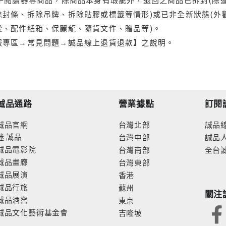
封條、拆除吊牌、拆除貼膠或標籤等情形)或已非全新狀態(外
袋、配件紙箱、保麗龍、隨貨文件、贈品等)。
服專區→常見問題→誠品線上退貨退款】之說明。
誠品通路
營業據點
訂閱
誠品官網
台灣北部
誠品
迷
誠品
台灣中部
誠品
誠品電影院
台灣南部
全台
誠品畫廊
台灣東部
誠品展演
香港
誠品行旅
蘇州
關注
誠品酒窖
東京
誠品文化藝術基金會
吉隆坡