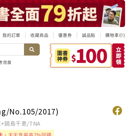
我的訂單
收藏商品
優惠券
誠品點
購物車(
)
0
考用展
ing/No.105/2017)
誠+鍋島千恵/TNA
卡
，天天享最高7%回饋