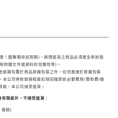
注意！猶豫期非試用期)，辦理退貨之商品必須是全新狀態
有附隨文件或資料的完整性等)。
他紙箱包覆於商品原廠包裝之外，切勿直接於原廠包裝
本公司得依毀損程度扣除回復原狀必要費用(整新費)後
瑕疵，本公司接受退貨。
身有瑕疵外，不接受退貨：
蛋糕)