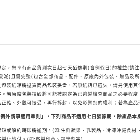
定，您享有商品貨到次日起七天猶豫期(含例假日)的權益(請
受潮)且需完整(包含全部商品、配件、原廠內外包裝、贈品及所
之包裝紙箱將退貨商品包裝妥當，若原紙箱已遺失，請另使用其
字。若原廠包裝損毀將可能被認定為已逾越檢查商品之必要程度，
品正確、外觀可接受，再行拆封，以免影響您的權利；若為產品
理例外情事適用準則」，下列商品不適用七日猶豫期，除產品本
短或解約時即將逾期。(如:生鮮蔬果、乳製品、冷凍冷藏食材、
製化給付。(如:客製印章、鋼筆刻字)