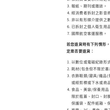
報紙、期刊或雜誌。
經消費者拆封之影音
非以有形媒介提供之數
已拆封之個人衛生用品
國際航空客運服務。
若您退貨時有下列情形，
定是否要退貨：
以數位或電磁紀錄形式
耗材(包含但不限於墨
衣飾鞋類/寢具/織品
或經剪標或下水或商
食品、美容/保養用
限於瓶蓋、封口、封膜
保護袋、配件紙箱、
家電、3C、畫作、