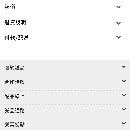
像創作者，他踩著踏實的步伐，充滿好奇心的創造之旅
規格
由此展開。
退貨說明
混血衣櫥
付款/配送
當盛夏的鬆弛度假感，一頭撞上早秋那一抹帶著諷刺感
的叛逆，一場風格實驗，正式在熱浪與冷氣房之間優雅
上演。
關於誠品
合作洽談
日內瓦登場
誠品線上
2026世界製錶之都日內瓦迎來Watches & Wonders
2026（2026鐘錶與奇蹟），65個世界頂級腕錶品牌以精
誠品通路
湛工藝與極致想像力填滿日內瓦。Esquire也親臨現場
為大家發掘腕錶趨勢走向。
營業據點