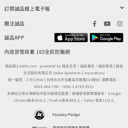
訂閱誠品線上電子報
飲領自信
關注誠品
每一瓶香醇美酒，皆是不同人各盡所能、傾注心力的自
信之作。於是我們得以在把酒言歡間，進一步探尋專屬
誠品APP
於你的自信秘方。
內政部警政署
165全民防騙網
誠品線上eslite.com - powered by 誠品生活 / 誠品書店 / 誠品物流 | 誠品
AI近未來
生活股份有限公司 (eslite Spectrum Corporation)
AI不可阻擋的崛起，正籠罩著整個世界。在這樣的時代
統一編號：27952966 | 台灣台北市信義區松德路204號B1 服務電話：
裡，全球最具代表性的未來學家們，究竟是如何想像未
0800-666-798／+886-2-8789-8921
來的？
本網站已依台灣網站內容分級規定處理｜建議使用瀏覽器版本：Google
Chrome版本60以上 / Firefox版本48以上 / Safari 版本11以上
Passkey Pledge
2026男性工作大調查
資通安全管理系統榮獲