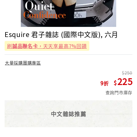
Esquire 君子雜誌 (國際中文版), 六月
刷
誠品聯名卡
，天天享最高7%回饋
大量採購團購專區
250
225
9
查詢門市庫存
中文雜誌推薦