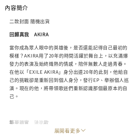
內容簡介
二款封面 隨機出貨
回歸真我 AKIRA
當你成為眾人眼中的英雄後，是否還能記得自己最初的
模樣？AKIRA用了20年的時間活躍於舞台上，以充滿爆
發力的表演及始終熾熱的情感，陪伴無數人走過青春。
在他以「EXILE AKIRA」身分出道20年的此刻，他給自
己的挑戰卻是重新回到個人身分，發行EP、舉辦個人巡
演。現在的他，將帶領歌迷們重新認識那個最原本的自
己。
築夢踏實 法比歐
展開看更多
法籍藝人法比歐從鏡頭前的表演者，轉身為鏡頭後的影