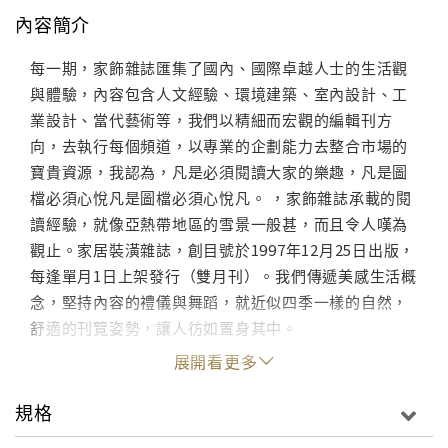
內容簡介
每一期，家飾雜誌匯集了國內、國際卓越人士的生活觀
與體驗，內容包含人文經驗、環境建築、室內設計、工
業設計、當代藝術等，我們以精細而宏觀的編輯刊方
向，去執行每個頻道，以專業的企劃能力去整合市場的
寶貴資源，我認為，凡是必須閱讀大家的樂趣，凡是圖
檔必須心悅凡是圖檔必須心悅凡。 ，家飾雜誌承載的閱
讀經驗，就像亞熱帶地區的雪景一般甚，而且令人嘆為
觀止。家居裝潢雜誌，創目號於1997年12月25日出版，
每逢單月1日上架發行（雙月刊）。我們傳遞美感生活概
念，堅持內容的禮儀與舞蹈，就近似四季一樣的自然，
舒適的刊覽姿勢，讓人彷如置身其中。
展開看更多
規格