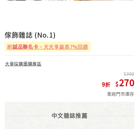
傢飾雜誌 (No.1)
刷
誠品聯名卡
，天天享最高7%回饋
大量採購團購專區
300
270
9
查詢門市庫存
中文雜誌推薦