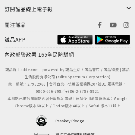
Hot Day in Taiwan? Time for Some Ice Desserts!
訂閱誠品線上電子報
一口一口吃進夏天 探索臺灣冰品的魅力
關注誠品
誠品APP
Unit 05
What to Do When You Meet a Black Bear in the
內政部警政署
165全民防騙網
Wild
誠品線上eslite.com - powered by 誠品生活 / 誠品書店 / 誠品物流 | 誠品
黑熊出沒！野外遇熊避險守則
生活股份有限公司 (eslite Spectrum Corporation)
統一編號：27952966 | 台灣台北市信義區松德路204號B1 服務電話：
0800-666-798／+886-2-8789-8921
Unit 06
本網站已依台灣網站內容分級規定處理｜建議使用瀏覽器版本：Google
Chrome版本60以上 / Firefox版本48以上 / Safari 版本11以上
The Road to 2026: A Century of World Cup History
Passkey Pledge
2026 世界盃足球賽即將開踢 一起瘋足球！
資通安全管理系統榮獲