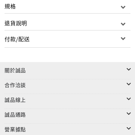
規格
Unit 02
退貨說明
Interview Day Ahead? Let’s Walk Through the
Conversation!
付款/配送
「面面」俱到的面試問答
關於誠品
Unit 03
合作洽談
AI Idols vs. Human Stars: Who Will Fans Choose?
取代還是共存？AI 偶像的崛起
誠品線上
誠品通路
Unit 04
營業據點