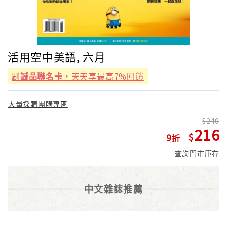
活用空中美語, 六月
刷
誠品聯名卡
，天天享最高7%回饋
大量採購團購專區
240
216
9
查詢門市庫存
中文雜誌推薦