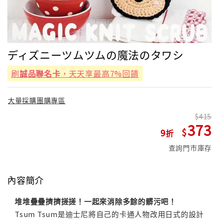
ディズニーツムツムの魔法のタワシ
刷
誠品聯名卡
，天天享最高7%回饋
大量採購團購專區
415
373
9
查詢門市庫存
內容簡介
堆堆疊疊擠擠搓搓！一起來消除多餘的髒污吧！
Tsum Tsum是迪士尼將自己的卡通人物改用日式的設計