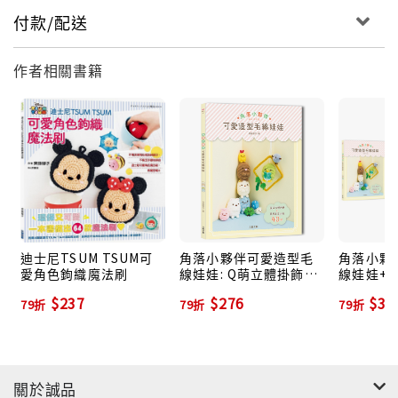
P.2 溫柔的毛編抹布
付款/配送
毛編抹布可以用來擦拭家具、打光玻璃或是洗刷碗盤，
原則上不需要使用清潔劑的輔助就能發揮出很棒的效
作者相關書籍
果，對地球和您的雙手來說都是非常體貼的素材。
P.4 米奇米妮(平面)
說到迪士尼的角色果然還是應該從他開始吧！開創迪士
尼夢幻傳說的米老鼠招牌的三個圓造型，化身Tsum
Tsum也依然健在，甚至更加迷人可愛呢。
迪士尼TSUM TSUM可
角落小夥伴可愛造型毛
角落小夥
愛角色鉤織魔法刷
線娃娃: Q萌立體掛飾&
線娃娃+
實用居家小物40款
毛線娃娃:
$237
$276
$31
79折
79折
79折
(附超值
組/立體背
售)
關於誠品