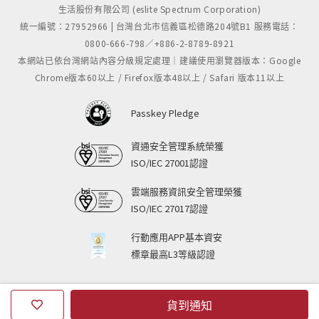
生活股份有限公司 (eslite Spectrum Corporation)
統一編號：27952966 | 台灣台北市信義區松德路204號B1 服務電話：
0800-666-798／+886-2-8789-8921
本網站已依台灣網站內容分級規定處理｜建議使用瀏覽器版本：Google
Chrome版本60以上 / Firefox版本48以上 / Safari 版本11以上
Passkey Pledge
資通安全管理系統榮獲
ISO/IEC 27001認證
P.5 米奇米妮(立體)
本冊中除了較為簡單的平面式作品以外，更特別介紹了
雲端服務資訊安全管理榮獲
ISO/IEC 27017認證
完美再現Tsum Tsum長橢圓形的立體玩偶編織法，成品
剛好可以直接當作清潔餐具的海棉使用喔。
行動應用APP基本資安
P.14 艾莎與安娜
標章最高L3等級認證
本作品中為了強調艾莎冰雪公主的形象，特別在背後編
出了雪花結晶般的六角型，而另一方面對於活潑的安
娜，則選用了多色的愛心來映襯出她的熱情。
貨到通知