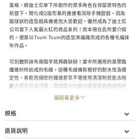
風格，將迪士尼傘下所創作的眾多角色在保留原特色的
前提下，簡化成Q版形象的連連看消除手機遊戲，因為
圓球狀的造型超具療癒而大受歡迎，儼然成為了迪士尼
公司當下人氣最火紅的商品系列！而本冊在此所要介紹
的，便是以Tsum Tsum的造型來編織而成的各種毛編抹
布作品。
可別聽到抹布兩個字就興趣缺缺！當中所選用的是聚酯
纖維紗所紡成的毛線，這種毛線擁有極好的耐水性及穩
定性，易乾而細密的纖維甚至不需使用清潔劑就能去除
絕大部分的油汙呢！當然最大的魅力還是能夠透過鉤針
來編織出各種外型的創作自由性，本冊就要介紹米奇米
展開看更多
妮、小美人魚、冰雪奇緣、美女與野獸、玩具總動員、
怪獸電力公司等多部人氣作品角色的Tsum Tsum編織
規格
法，讓總數多達64款外型超級可愛亮眼的抹布刷，為您
消除家中煩人的髒汙喔！
退貨說明