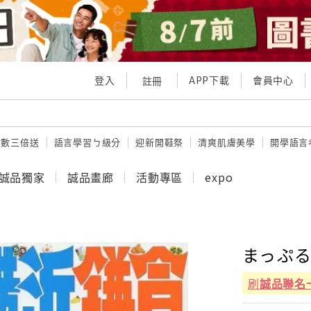
登入
APP下載
會員中心
註冊
點數三倍送
語言學習ㄅ級分
迎新開鞋祭
清爽肌膚美學
開學語言
誠品獨家
誠品畫廊
活動專區
expo
まっぷる 
刷
誠品聯名