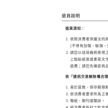
退貨說明
退貨須知：
依照消費者保護法的規
(不得有刮傷、破損、
請您以送貨廠商使用
上黏貼紙張或書寫文
退費；請您先確認商
依「通訊交易解除權合
易於腐敗、保存期限較
依消費者要求所為之客
報紙、期刊或雜誌。
經消費者拆封之影音