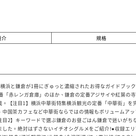
簡介
規格
、横浜と鎌倉が1冊にぎゅっと濃縮されたお得なガイドブック
k」、定番「赤レンガ倉庫」のほか、鎌倉の定番アジサイや紅葉
載。【注目1】横浜中華街特集横浜観光の定番「中華街」を
、中国茶カフェなど中華街ならではの情報もボリュームアッ
注目2】キーワードで選ぶ鎌倉のお昼ごはん鎌倉で迷いがち
した。絶対はずさないイチオシグルメをご紹介!●収録エリ