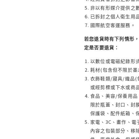
非以有形媒介提供之數
已拆封之個人衛生用品
國際航空客運服務。
若您退貨時有下列情形，
定是否要退貨：
以數位或電磁紀錄形式
耗材(包含但不限於墨
衣飾鞋類/寢具/織品
或經剪標或下水或商
食品、美容/保養用
限於瓶蓋、封口、封膜
保護袋、配件紙箱、
家電、3C、畫作、
內容之包裝部分、移除