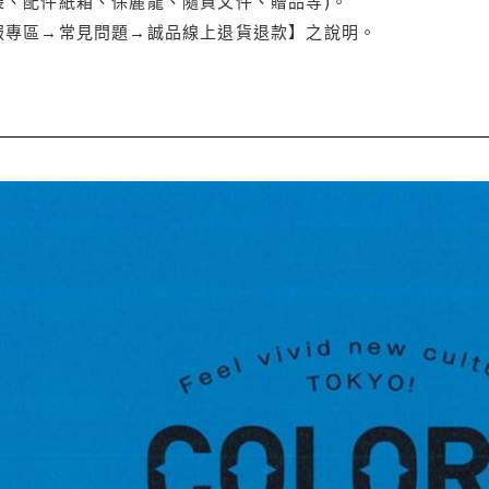
袋、配件紙箱、保麗龍、隨貨文件、贈品等)。
服專區→常見問題→誠品線上退貨退款】之說明。