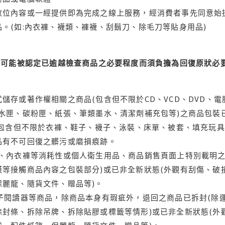
位內容或一經提供即為完成之線上服務，經消費者事先同意始提
。(如:內衣褲、襪類、褲襪、刮鬍刀、除毛刀等貼身用品)
可能被認定已逾越檢查商品之必要程度而須負擔為回復原狀必要
儲存或著作權相關之商品(包含但不限於CD、VCD、DVD、電
水匣、碳粉匣、紙張、筆類墨水、清潔劑補充包等)之商品包裝已
(包含但不限於衣褲、鞋子、襪子、泳裝、床單、被套、填充玩具
品有不可回復之髒污或磨損痕跡。
品、內衣褲等消耗性或個人衛生用品、商品銷售頁面上特別載明之
等接觸商品內容之包裝部分)或已非全新狀態(外觀有刮傷、破
保麗龍、隨貨文件、贈品等)。
電子閱讀器等商品，除商品本身有瑕疵外，退回之商品已拆封(除
封條、拆除吊牌、拆除貼膠或標籤等情形)或已非全新狀態(外