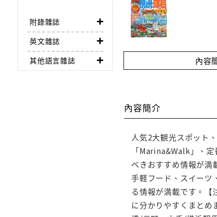
附錄雜誌
英文雜誌
內容
其他語言雜誌
內容簡介
人気2大観光スポット
「Marina&Wal
べきおすすめ情報が満
手軽フード、スイーツ
る情報が満載です。【
に分かりやすくまとめま