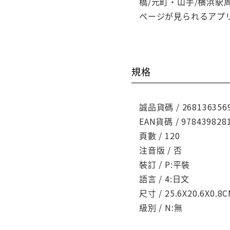
橋/元町・山手/横浜駅
ページが見られるアプリ「
規格
誠品貨碼 / 268136356
EAN貨碼 / 978439828
頁數 / 120
注音版 / 否
裝訂 / P:平裝
語言 / 4:日文
尺寸 / 25.6X20.6X0.8
級別 / N:無