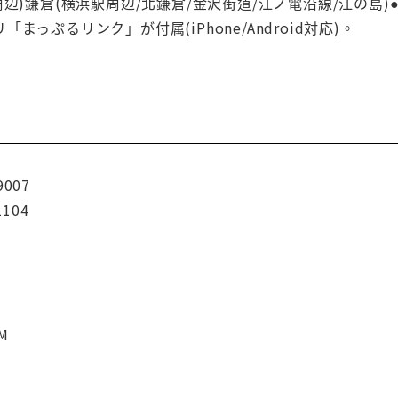
周辺)鎌倉(横浜駅周辺/北鎌倉/金沢街道/江ノ電沿線/江の
まっぷるリンク」が付属(iPhone/Android対応)。
9007
1104
CM