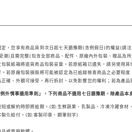
定，您享有商品貨到次日起七天猶豫期(含例假日)的權益(請
受潮)且需完整(包含全部商品、配件、原廠內外包裝、贈品及所
之包裝紙箱將退貨商品包裝妥當，若原紙箱已遺失，請另使用其
字。若原廠包裝損毀將可能被認定為已逾越檢查商品之必要程度，
品正確、外觀可接受，再行拆封，以免影響您的權利；若為產品
理例外情事適用準則」，下列商品不適用七日猶豫期，除產品本
短或解約時即將逾期。(如:生鮮蔬果、乳製品、冷凍冷藏食材、
製化給付。(如:客製印章、鋼筆刻字)
商品或電腦軟體。