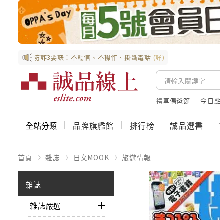
防詐3要訣：不聽信、不操作、掛斷電話
(詳)
禮享偶爸節
今日
全站分類
品牌旗艦館
排行榜
誠品選書
首頁
雜誌
日文MOOK
旅遊情報
雜誌
雜誌嚴選