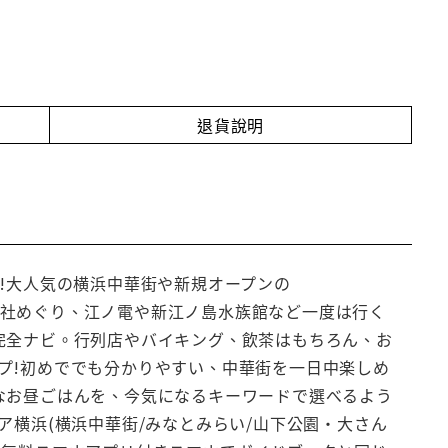
退貨說明
!大人気の横浜中華街や新規オープンの
の寺社めぐり、江ノ電や新江ノ島水族館など一度は行く
完全ナビ。行列店やバイキング、飲茶はもちろん、お
プ!初めででも分かりやすい、中華街を一日中楽しめ
なお昼ごはんを、今気になるキーワードで選べるよう
ア横浜(横浜中華街/みなとみらい/山下公園・大さん