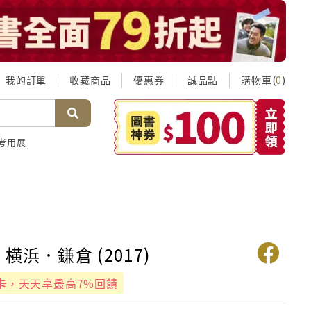
我的訂單
收藏商品
優惠券
誠品點
購物車(
)
0
考用展
横浜．鎌倉 (2017)
卡
，天天享最高7%回饋