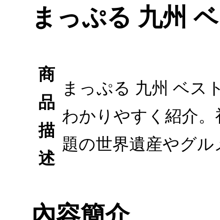
まっぷる 九州 
商
まっぷる 九州 ベ
品
わかりやすく紹介。
描
題の世界遺産やグル
述
內容簡介