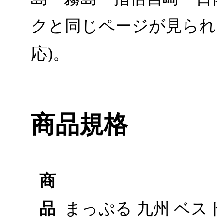
クと同じページが見られるア
応)。
商品規格
商
品
まっぷる 九州 ベス