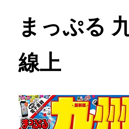
まっぷる 九
線上