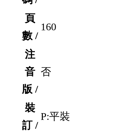
頁
160
數 /
注
音
否
版 /
裝
P:平裝
訂 /