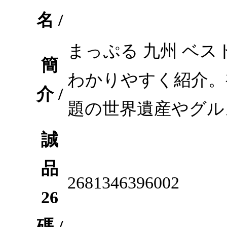
名 /
まっぷる 九州 ベ
簡
わかりやすく紹介。
介 /
題の世界遺産やグル
誠
品
2681346396002
26
碼 /