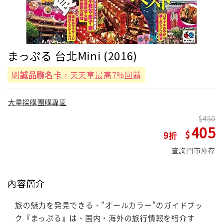
まっぷる 台北Mini (2016)
刷
誠品聯名卡
，天天享最高7%回饋
大量採購團購專區
450
405
9
查詢門市庫存
內容簡介
旅の魅力を発見できる、"オールカラー"のガイドブッ
ク『まっぷる』は、国内・海外の旅行情報を紹介す