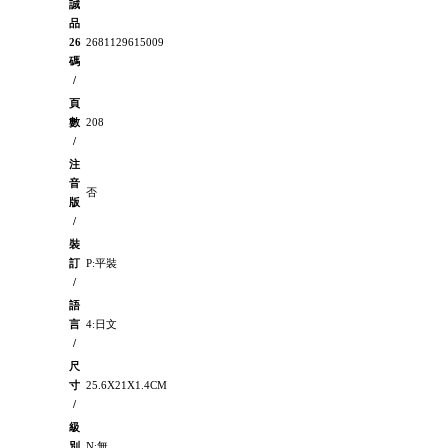
誠
品
26
2681129615009
碼
/
頁
數
208
/
注
音
否
版
/
裝
訂
P:平裝
/
語
言
4:日文
/
尺
寸
25.6X21X1.4CM
/
級
別
N:無