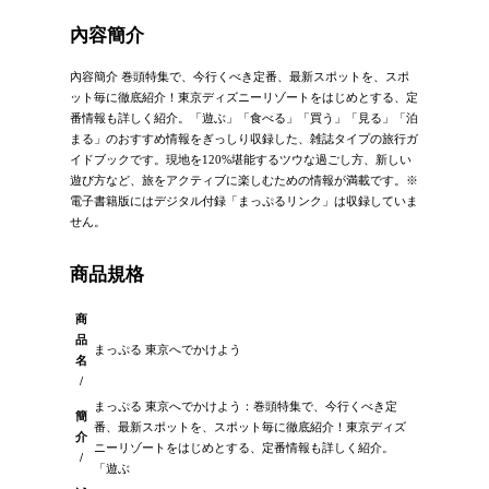
內容簡介
內容簡介 巻頭特集で、今行くべき定番、最新スポットを、スポ
ット毎に徹底紹介！東京ディズニーリゾートをはじめとする、定
番情報も詳しく紹介。「遊ぶ」「食べる」「買う」「見る」「泊
まる」のおすすめ情報をぎっしり収録した、雑誌タイプの旅行ガ
イドブックです。現地を120%堪能するツウな過ごし方、新しい
遊び方など、旅をアクティブに楽しむための情報が満載です。※
電子書籍版にはデジタル付録「まっぷるリンク」は収録していま
せん。
商品規格
商
品
まっぷる 東京へでかけよう
名
/
まっぷる 東京へでかけよう：巻頭特集で、今行くべき定
簡
番、最新スポットを、スポット毎に徹底紹介！東京ディズ
介
ニーリゾートをはじめとする、定番情報も詳しく紹介。
/
「遊ぶ