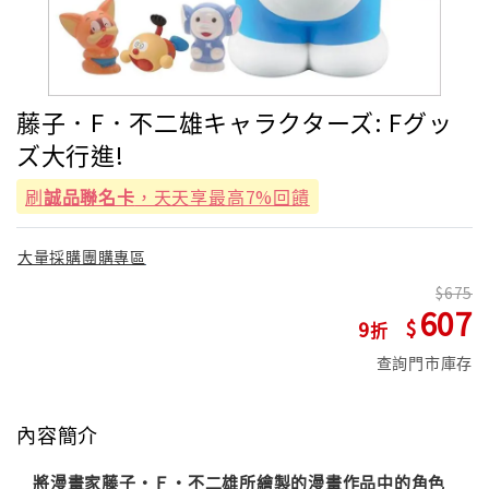
藤子．F．不二雄キャラクターズ: Fグッ
ズ大行進!
刷
誠品聯名卡
，天天享最高7%回饋
大量採購團購專區
675
607
9
查詢門市庫存
內容簡介
將漫畫家藤子・Ｆ・不二雄所繪製的漫畫作品中的角色