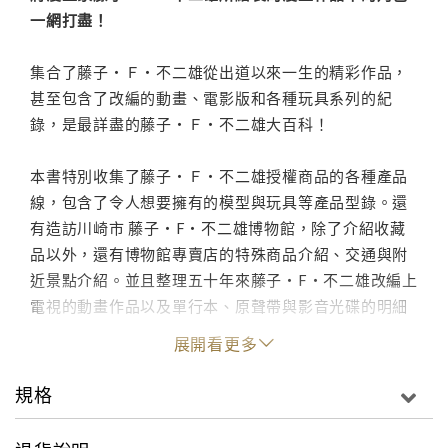
一網打盡！
集合了藤子・Ｆ・不二雄從出道以來一生的精彩作品，
甚至包含了改編的動畫、電影版和各種玩具系列的紀
錄，是最詳盡的藤子・Ｆ・不二雄大百科！
本書特別收集了藤子・Ｆ・不二雄授權商品的各種產品
線，包含了令人想要擁有的模型與玩具等產品型錄。還
有造訪川崎市 藤子・F・不二雄博物館，除了介紹收藏
品以外，還有博物館專賣店的特殊商品介紹、交通與附
近景點介紹。並且整理五十年來藤子・F・不二雄改編上
電視的動畫作品以及單行本、原聲帶與影音光碟的明細
和特色！是喜愛藤子・F・不二雄的讀者最值得收藏的角
展開看更多
色百科。
規格
藤子・Ｆ・不二雄作品のキャラクターグッズがこの１
冊に大集合！