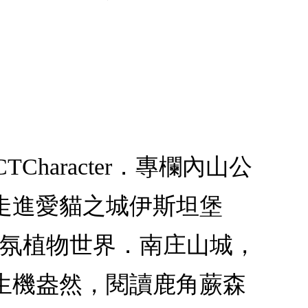
TCharacter．專欄內山公
走進愛貓之城伊斯坦堡
香氛植物世界．南庄山城，
生機盎然，閱讀鹿角蕨森