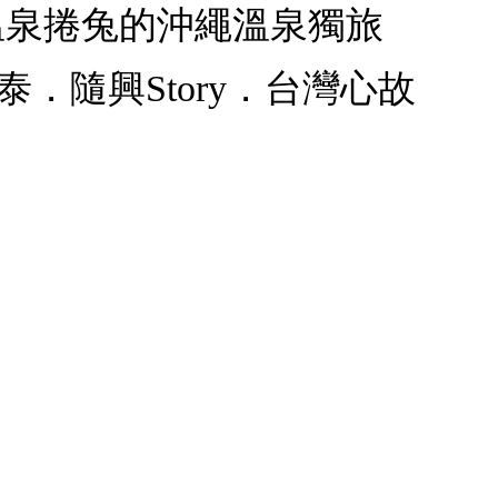
g．溫泉捲兔的沖繩溫泉獨旅
旅泰．隨興Story．台灣心故