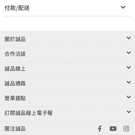
・小樽ミュージアム巡り(ニトリ小樽芸術村ほか)
付款/配送
・堺町通りショッピング
・小樽グルメ
・ニセコ(アウトドア&アクティビティ/産直レストラ
ン)
關於誠品
・函館(函館山夜景/元町洋館さんぽ/ベイエリアショッ
ピング/五稜郭タワー&五稜郭公園/函館朝市)
合作洽談
・富良野&美瑛(ファーム富田/花人街道/パッチワーク
の路/地産地消&ロケーションgood! なカフェ&レスト
誠品線上
ラン)
・十勝&帯広(北海道ガーデン街道/牧場・農場体験/ノ
誠品通路
スタルジックな旧国鉄跡/ファームレストラン)
・釧路湿原
營業據點
・阿寒湖・屈斜路湖・摩周湖
訂閱誠品線上電子報
・ウトロ(知床半島クルーズ/知床五湖/海鮮グルメ)
・羅臼(海のアニマルクルーズ/海鮮グルメ)
關注誠品
・網走(博物館網走監獄&流氷クルーズ)