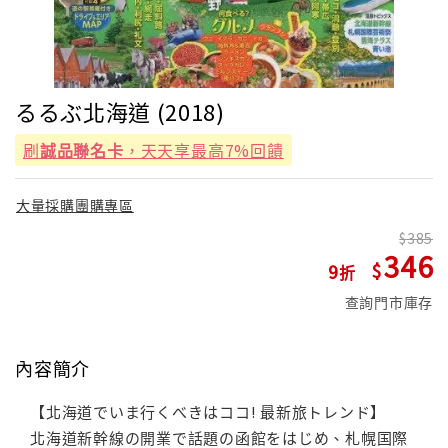
るるぶ北海道 (2018)
刷
誠品聯名卡
，天天享最高7%回饋
大量採購團購專區
385
346
9
查詢門市庫存
內容簡介
【北海道でいま行くべきはココ! 最新旅トレンド】
北海道新幹線の開業で話題の函館をはじめ、札幌国際