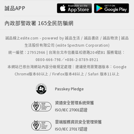
・宗谷岬
誠品APP
・利尻島
・礼文島 ほか
內政部警政署
165全民防騙網
【主な掲載エリア】
誠品線上eslite.com - powered by 誠品生活 / 誠品書店 / 誠品物流 | 誠品
・札幌
生活股份有限公司 (eslite Spectrum Corporation)
・定山渓温泉
統一編號：27952966 | 台灣台北市信義區松德路204號B1 服務電話：
・小樽
0800-666-798／+886-2-8789-8921
・ニセコ
本網站已依台灣網站內容分級規定處理｜建議使用瀏覽器版本：Google
・洞爺湖
Chrome版本60以上 / Firefox版本48以上 / Safari 版本11以上
・登別
・函館
Passkey Pledge
・大沼
・富良野
資通安全管理系統榮獲
・美瑛
ISO/IEC 27001認證
・東川町
雲端服務資訊安全管理榮獲
・旭川
ISO/IEC 27017認證
・トマム