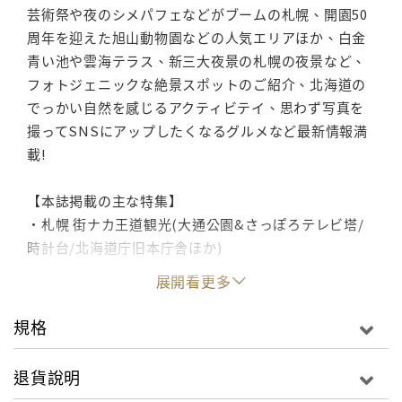
芸術祭や夜のシメパフェなどがブームの札幌、開園50
周年を迎えた旭山動物園などの人気エリアほか、白金
青い池や雲海テラス、新三大夜景の札幌の夜景など、
フォトジェニックな絶景スポットのご紹介、北海道の
でっかい自然を感じるアクティビテイ、思わず写真を
撮ってSNSにアップしたくなるグルメなど最新情報満
載!
【本誌掲載の主な特集】
・札幌 街ナカ王道観光(大通公園&さっぽろテレビ塔/
時計台/北海道庁旧本庁舎ほか)
・JR札幌駅/札幌地下街活用法
展開看更多
・もいわ山で夜景鑑賞
・札幌グルメグランプリ(海鮮丼/寿司/海鮮居酒屋/ラ
規格
ーメン/ジンギスカン/スープカレー/スイーツ/シメパフ
ェほか)
退貨說明
・小樽港町さんぽ