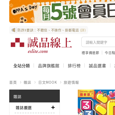
防詐3要訣：不聽信、不操作、掛斷電話
(詳)
禮享偶爸節
今日
全站分類
品牌旗艦館
排行榜
誠品選書
首頁
雜誌
日文MOOK
旅遊情報
雜誌
雜誌嚴選