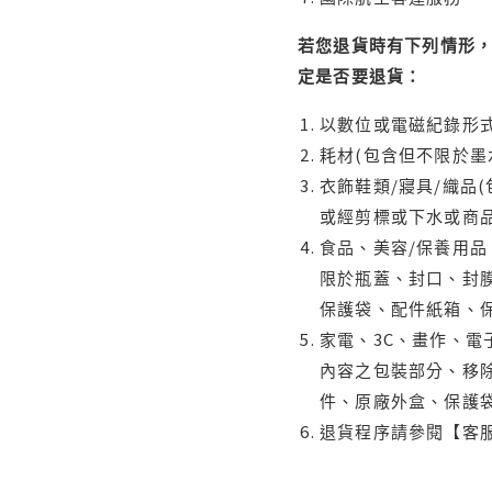
若您退貨時有下列情形，
定是否要退貨：
以數位或電磁紀錄形式
耗材(包含但不限於墨
衣飾鞋類/寢具/織品
或經剪標或下水或商
食品、美容/保養用
限於瓶蓋、封口、封膜
保護袋、配件紙箱、
家電、3C、畫作、
內容之包裝部分、移除
件、原廠外盒、保護
退貨程序請參閱【客