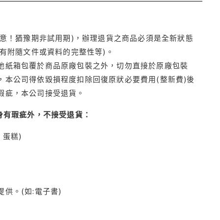
注意！猶豫期非試用期)，辦理退貨之商品必須是全新狀態
有附隨文件或資料的完整性等)。
他紙箱包覆於商品原廠包裝之外，切勿直接於原廠包裝
本公司得依毀損程度扣除回復原狀必要費用(整新費)後
瑕疵，本公司接受退貨。
身有瑕疵外，不接受退貨：
蛋糕)
供。(如:電子書)