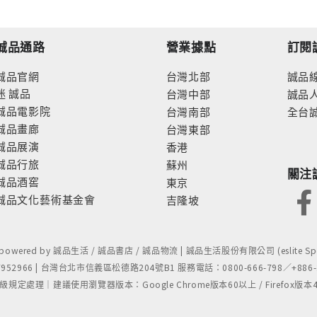
誠品通路
營業據點
訂閱
誠品官網
台灣北部
誠品
迷
誠品
台灣中部
誠品
誠品電影院
台灣南部
全台
誠品畫廊
台灣東部
誠品展演
香港
誠品行旅
蘇州
關注
誠品酒窖
東京
誠品文化藝術基金會
吉隆坡
- powered by 誠品生活 / 誠品書店 / 誠品物流 | 誠品生活股份有限公司 (eslite Spect
52966 | 台灣台北市信義區松德路204號B1 服務電話：0800-666-798／+886-2-
處理｜建議使用瀏覽器版本：Google Chrome版本60以上 / Firefox版本48以上