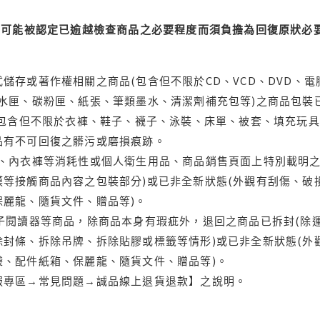
可能被認定已逾越檢查商品之必要程度而須負擔為回復原狀必要
儲存或著作權相關之商品(包含但不限於CD、VCD、DVD、電
水匣、碳粉匣、紙張、筆類墨水、清潔劑補充包等)之商品包裝已
(包含但不限於衣褲、鞋子、襪子、泳裝、床單、被套、填充玩具
品有不可回復之髒污或磨損痕跡。
品、內衣褲等消耗性或個人衛生用品、商品銷售頁面上特別載明之
等接觸商品內容之包裝部分)或已非全新狀態(外觀有刮傷、破
保麗龍、隨貨文件、贈品等)。
電子閱讀器等商品，除商品本身有瑕疵外，退回之商品已拆封(除
封條、拆除吊牌、拆除貼膠或標籤等情形)或已非全新狀態(外
袋、配件紙箱、保麗龍、隨貨文件、贈品等)。
服專區→常見問題→誠品線上退貨退款】之說明。