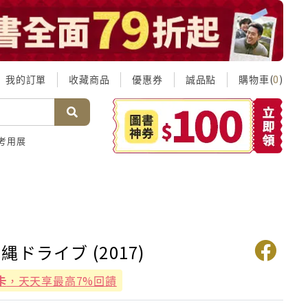
我的訂單
收藏商品
優惠券
誠品點
購物車(
)
0
考用展
ドライブ (2017)
卡
，天天享最高7%回饋