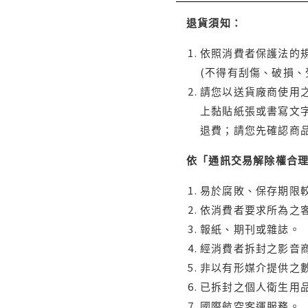
退貨須知：
依照消費者保護法的規
(不得有刮傷、破損、
請您以送貨廠商使用
上黏貼紙張或書寫文
退費；請您先確認商
依「通訊交易解除權合
易於腐敗、保存期限較
依消費者要求所為之客
報紙、期刊或雜誌。
經消費者拆封之影音
非以有形媒介提供之數
已拆封之個人衛生用品
國際航空客運服務。