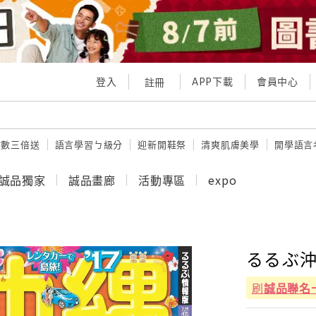
登入
APP下載
會員中心
註冊
點數三倍送
語言學習ㄅ級分
迎新開鞋祭
清爽肌膚美學
開學語言
誠品獨家
誠品畫廊
活動專區
expo
るるぶ沖縄
刷
誠品聯名