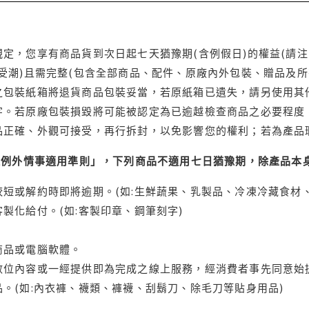
定，您享有商品貨到次日起七天猶豫期(含例假日)的權益(請
受潮)且需完整(包含全部商品、配件、原廠內外包裝、贈品及所
之包裝紙箱將退貨商品包裝妥當，若原紙箱已遺失，請另使用其
字。若原廠包裝損毀將可能被認定為已逾越檢查商品之必要程度，
品正確、外觀可接受，再行拆封，以免影響您的權利；若為產品
理例外情事適用準則」，下列商品不適用七日猶豫期，除產品本
短或解約時即將逾期。(如:生鮮蔬果、乳製品、冷凍冷藏食材、
製化給付。(如:客製印章、鋼筆刻字)
商品或電腦軟體。
位內容或一經提供即為完成之線上服務，經消費者事先同意始提
。(如:內衣褲、襪類、褲襪、刮鬍刀、除毛刀等貼身用品)