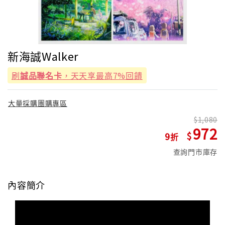
新海誠Walker
刷
誠品聯名卡
，天天享最高7%回饋
大量採購團購專區
1,080
972
9
查詢門市庫存
內容簡介