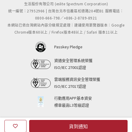
・『言の葉の庭』
生活股份有限公司 (eslite Spectrum Corporation)
他
統一編號：27952966 | 台灣台北市信義區松德路204號B1 服務電話：
0800-666-798／+886-2-8789-8921
【神木隆之介が旅する新海 誠の世界】
本網站已依台灣網站內容分級規定處理｜建議使用瀏覽器版本：Google
Chrome版本60以上 / Firefox版本48以上 / Safari 版本11以上
新海 誠作品のファンである神木隆之介が、過去作品か
ら最新作までを語る!
Passkey Pledge
【新海 誠監督作品 美術特選】
資通安全管理系統榮獲
美麗背景美術を画集風に掲載!
ISO/IEC 27001認證
【特別掲載】
雲端服務資訊安全管理榮獲
ISO/IEC 27017認證
短編漫画『塔のむこう』(『雲のむこう〜』の原案とな
った16Pのオールカラー漫画)
行動應用APP基本資安
標章最高L3等級認證
貨到通知