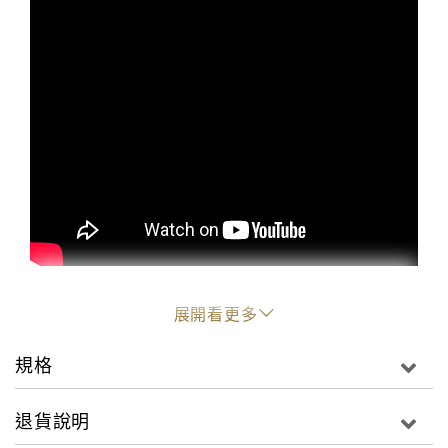
展開看更多
徹底導覽動畫監督新海誠的軌跡
規格
亞馬遜讀者滿分推薦，情報滿載的新海誠特集！
從出道作「星之聲」到今年大放異彩的「你的名字」，
退貨說明
除了完全收集新海誠作品的資料以外，主要也收集了