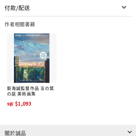
「你的名字」的設定、故事背景以及深度訪談，完整介
付款/配送
紹「你的名字」的魅力。書末還附上新海監督×神木隆
之介×上白石萌音對談、新海監督×RADWIMPS對談、
作者相關書籍
田中將賀專訪與安藤雅司專訪，還有十六頁短篇漫畫
「塔的彼方」(「雲的彼方」原案繪製的全彩漫畫)，以
及新海誠作品中最大亮點的背景美術圖片，還有每一部
作品的重要分鏡圖、設定圖等等，是喜愛新海誠作品的
讀者必收的精彩特集。
アニメーション監督・新海 誠のデビュー作『ほしのこ
え』から、
新海誠監督作品 言の葉
最新作『君の名は。』までの軌跡を徹底ガイド!
の庭 美術画集
$1,093
9折
最新作の『君の名は。』の紹介に加え、
これまでの作品のビジュアルをふんだんに盛り込んだ
一冊。
さらに、新海監督と神木隆之介の対談などを通して、
關於誠品