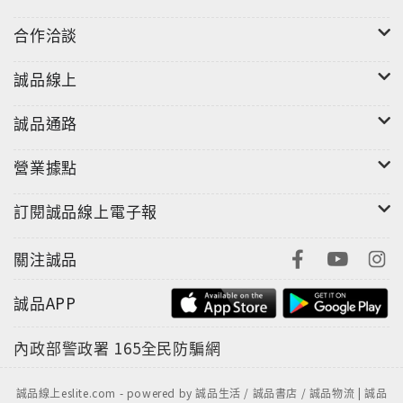
新海作品の魅力に迫ります!
合作洽談
【『君の名は。』のすべて】
誠品線上
最新作『君の名は。』の豪華キャスト&クリエイター
インタビューを掲載!
誠品通路
・新海監督×神木隆之介×上白石萌音 鼎談
・新海監督×RADWIMPS 対談
營業據點
・田中将賀インタビュー
・安藤雅司インタビュー
訂閱誠品線上電子報
【新海 誠フィルモグラフィ】
關注誠品
設定資料や絵コンテなどを掲載し、過去作品を徹底ガ
イド。
誠品APP
・『ほしのこえ』
・『雲のむこう、約束の場所』
內政部警政署
165全民防騙網
・『秒速5センチメートル』
・『星を追う子ども』
誠品線上eslite.com - powered by 誠品生活 / 誠品書店 / 誠品物流 | 誠品