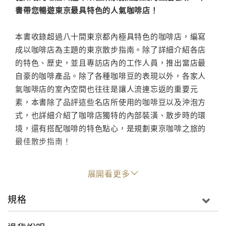
書帶您暢遊東京最具特色的人氣咖啡店！
本書收錄超過八十間東京都內極具特色的咖啡店，編寫
成以咖啡店為主題的東京散步指南。除了詳細介紹各店
的特色、歷史，並且專訪店內的工作人員，推出當店最
自豪的咖啡產品。除了各種咖啡豆的表現以外，各家人
氣咖啡店的室內空間也往往是讓人流連忘返的重要元
素，本書除了品評這些名店所使用的咖啡豆以及沖泡方
式，也詳細介紹了咖啡店獨特的內部裝潢、散步時的環
境，還有搭配咖啡的特色點心，是規劃東京咖啡之旅的
最佳散步指南！
ブルーボトルコーヒーの上陸からサードウェーブが定
展開看更多
着し、豆にこだわるコーヒー店が東京に続々誕生。
各店が個性ある味を提供している。多くの店が並ぶな
規格
か、いま行くべき84軒を厳選!
これを読めば自分好みの最高の1杯に出合えます。