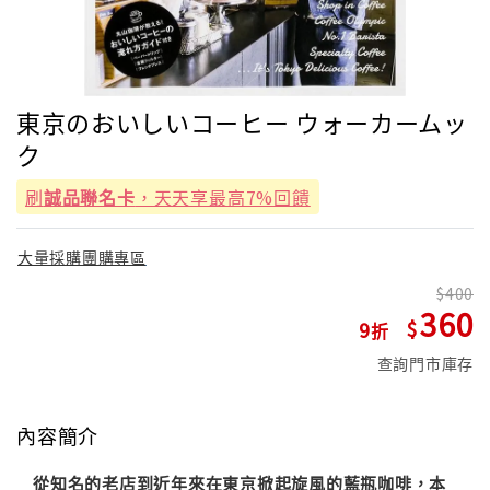
東京のおいしいコーヒー ウォーカームッ
ク
刷
誠品聯名卡
，天天享最高7%回饋
大量採購團購專區
400
360
9
查詢門市庫存
內容簡介
從知名的老店到近年來在東京掀起旋風的藍瓶咖啡，本