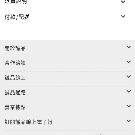
退貨說明
「コーヒー1杯無料! 」のスペシャルクーポンも16軒分
付いています。
付款/配送
また、自宅でおいしいコーヒーを淹れるための「簡単
How To」をあの丸山珈琲がレクチャー。
人気SHOPのバリスタが愛用するドリッパーなど最新
グッズも紹介します。
關於誠品
街でも自宅でも幸せな1杯を楽しめる、コーヒー好き必
見ガイド。
合作洽談
素敵なコーヒーライフを始めましょう!
誠品線上
誠品通路
營業據點
訂閱誠品線上電子報