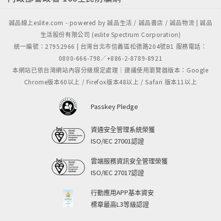
例如將大眾熟悉的材料進行「微調」，用非傳統的比例
或構造方式呈現，創造「熟悉的陌生感」，也可以以柔
誠品線上eslite.com - powered by 誠品生活 / 誠品書店 / 誠品物流 | 誠品
和、均勻的漫射光撫平空間的稜角，讓空間顯得寧靜，
生活股份有限公司 (eslite Spectrum Corporation)
讓人放鬆，回歸到一種安靜思考或純粹存在的狀態。或
統一編號：27952966 | 台灣台北市信義區松德路204號B1 服務電話：
是以符合人體日常親密尺度包覆的空間，讓人感受到空
0800-666-798／+886-2-8789-8921
本網站已依台灣網站內容分級規定處理｜建議使用瀏覽器版本：Google
間的溫柔包裹，但卻透過視覺的延伸打破封閉感，給人
Chrome版本60以上 / Firefox版本48以上 / Safari 版本11以上
「不日常」的想像空間，帶來精神上的自由開展。
Passkey Pledge
溫柔包容的最高境界，是空間能夠隨時間「共同生
長」，而不是在落成那一刻就定格為完美的標本，日常
資通安全管理系統榮獲
的累積會留下痕跡，人也在痕跡中找到歸屬感。這使空
ISO/IEC 27001認證
間成為一個承載記憶與情緒的精神場所，它允許生活中
「混亂」的秩序，容許不完美的生活感，這種對「時
雲端服務資訊安全管理榮獲
ISO/IEC 27017認證
間」的視覺化捕捉，就是日常裡最不日常的時刻，也是
建築溫柔包容價值的終極體現。在建築設計中，要同時
行動應用APP基本資安
達成「日常」與「不日常」的二元對立，並揉合「溫
標章最高L3等級認證
柔」與「包容」的質感，本質上是在處理「時間的厚