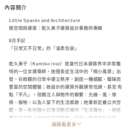
內容簡介
Little Spaces and Architecture
微空間與建築：乾久美子建築設計事務所專輯
8月手記
「日常又不日常」的「溫柔包容」
乾久美子（Kumiko Inui）是當代日本建築界中非常獨
特的一位女建築師，她擅長從生活中的「微小風景」出
發，在微觀的日常中建立秩序，創造一種細膩、曖昧而
豐富的空間體驗；她設計的建築外觀通常低調，甚至 有
點「平凡」，但關注人與物件的聯繫：光線、風、傢
俱、植物，以及人留下的生活痕跡；她重新定義公共空
間，是一系列微小日常活動交織的「生活舞台」，她追
求的並非奪人眼球的瞬間驚艷，而是一種根植於日常、
展開看更多
讓人能在不知不覺間感受到豐富與關懷的長期「生活風
景」，她的作品之所以動人，正是因為她讓建築 謙遜地