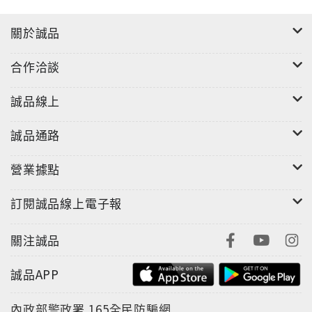
乾久美子的建築哲學正如她的著作書名——《若是輕輕
關於誠品
放置建築》，她讓建築輕巧地融入環境，成為連接人與
人、人與城市的溫柔紐帶，讓建築的價值不是征服場地
合作洽談
或標榜自我，也並非功能性的「好用」，而是一種存在
性的「陪伴」和持續的「關懷」，為人們提供了感知自
誠品線上
由、社交可能和內心寧靜的框架，在日常生活的流動性
和不確定性中，她的建築像是城市中的一帖溫和的良
誠品通路
藥，不喧賓奪主，卻能讓平凡生活的質感，變得溫潤而
豐滿。她不追求初見的驚豔，而是追求在十年、二十年
營業據點
後，依然能與使用者和諧共處，成為記憶的一部分。
訂閱誠品線上電子報
在建築設計中，要創造如乾久美子「日常又不日常」且
「溫柔包容」的空間，關鍵在於設計者退到材料、結構
關注誠品
與形式的背後，用最克制的手段，不著痕跡的體現對身
體的極致關懷；是透過材料、光影、尺度與時間的細微
誠品APP
調度，讓空間既能安穩地承接生活，又能提供抽離當下
的詩意，一個外表平淡，內裡卻充滿感知層次的空間。
內政部警政署
165全民防騙網