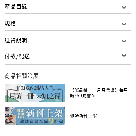
產品目錄
退後一步，成為日常生活的容器和催化劑，亦即所謂的
「弱建築」與「強日常」。
規格
乾久美子常創造許多「像巷弄一樣」的室內或半戶外空
退貨說明
間，讓私密與公共之間的界限變得模糊；也將「行走」
這個單調的日常動作，變成「不日常」的體驗。她擅長
從混亂的場地條件中總結出設計的秩序，並在嚴謹的邏
付款/配送
輯上開展與時間的對話，讓建築成為城市生活的延展平
台，連接人的生活與街道活力。以延岡車站周邊整備工
商品相關策展
程為例，她創造了一個巨大屋頂的城市客廳，將圖書
館、市民活動中心與車站機能編織在一起，將交通節點
【誠品線上．月月樂讀】每月
轉化為市民的客廳，市民可以在這裡閑坐、聊天、舉辦
贈$50購書金
小型市集，人與人偶遇與交流，日常活動自然的發生，
讓原本功能性的空間，變成了孕育社區活力的土壤，在
雜誌新刊上架！
「流動而透明的現代社會，展示了建築的新的存在方
式」。