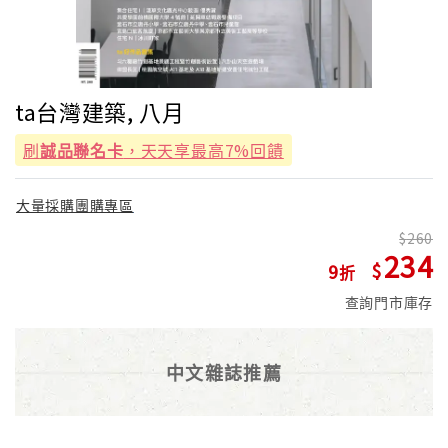
ta台灣建築, 八月
刷
誠品聯名卡
，天天享最高7%回饋
大量採購團購專區
260
234
9
查詢門市庫存
中文雜誌推薦