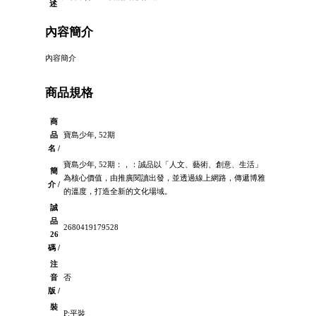
述
內容簡介
內容簡介
商品規格
商
品
寶島少年, 52期
名 /
寶島少年, 52期：，：誠品以「人文、藝術、創意、生活」
簡
為核心價值，由推廣閱讀出發，並透過線上網路，傳遞博雅
介 /
的溫度，打造全新的文化場域。
誠
品
2680419179528
26
碼 /
注
音
否
版 /
裝
P:平裝