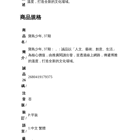
溫度，打造全新的文化場域。
述
商品規格
商
品
寶島少年, 37期
名 /
寶島少年, 37期：，：誠品以「人文、藝術、創意、生活」
簡
為核心價值，由推廣閱讀出發，並透過線上網路，傳遞博雅
介 /
的溫度，打造全新的文化場域。
誠
品
2680419179375
26
碼 /
注
音
否
版 /
裝
P:平裝
訂 /
語
1:中文 繁體
言 /
級