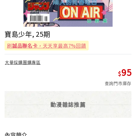
寶島少年, 25期
刷
誠品聯名卡
，天天享最高7%回饋
大量採購團購專區
95
查詢門市庫存
動漫雜誌推薦
內容簡介