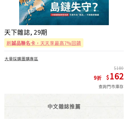
天下雜誌, 29期
刷
誠品聯名卡
，天天享最高7%回饋
大量採購團購專區
180
162
9
查詢門市庫存
中文雜誌推薦