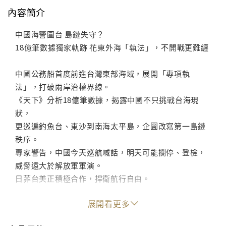
內容簡介
中國海警圍台 島鏈失守？
18億筆數據獨家軌跡 花東外海「執法」，不開戰更難纏
中國公務船首度前進台灣東部海域，展開「專項執
法」，打破兩岸治權界線。
《天下》分析18億筆數據，揭露中國不只挑戰台海現
狀，
更巡遍釣魚台、東沙到南海太平島，企圖改寫第一島鏈
秩序。
專家警告，中國今天巡航喊話，明天可能攔停、登檢，
威脅遠大於解放軍軍演。
日菲台美正積極合作，捍衛航行自由。
展開看更多