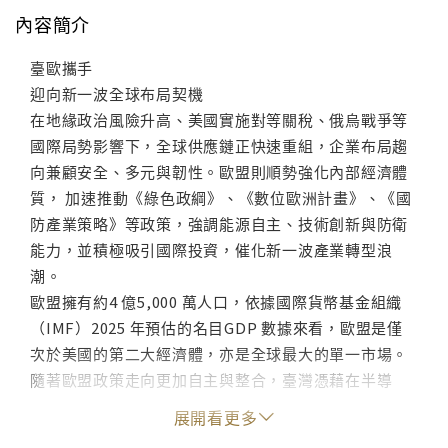
內容簡介
臺歐攜手
迎向新一波全球布局契機
在地緣政治風險升高、美國實施對等關稅、俄烏戰爭等
國際局勢影響下，全球供應鏈正快速重組，企業布局趨
向兼顧安全、多元與韌性。歐盟則順勢強化內部經濟體
質， 加速推動《綠色政綱》、《數位歐洲計畫》、《國
防產業策略》等政策，強調能源自主、技術創新與防衛
能力，並積極吸引國際投資，催化新一波產業轉型浪
潮。
歐盟擁有約4 億5,000 萬人口，依據國際貨幣基金組織
（IMF）2025 年預估的名目GDP 數據來看，歐盟是僅
次於美國的第二大經濟體，亦是全球最大的單一市場。
隨著歐盟政策走向更加自主與整合，臺灣憑藉在半導
體、高科技製造、AI、綠能與智慧製造等領域的領先技
展開看更多
術，正好與其需求高度互補，雙方在研發合作、產業升