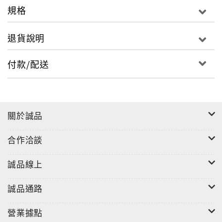
級與關鍵技術等層面具備龐大的合作潛力。
規格
此外，因應烏克蘭受戰爭帶來的安全挑戰，歐盟加速強
化國防能力與基礎設施重建，臺灣也有望在國防科技、
退貨說明
關鍵基礎設施重建等方面，擴展與歐洲夥伴的技術交流
與合作，共同推動更具競爭力的跨國產業聯盟。
付款/配送
臺歐在法治、民主與人權等價值上高度契合，為雙方建
立長期夥伴關係提供堅實的基礎。面對快速變動的全球
局勢，攜手深化連結不僅有助掌握新一波布局契機，也
將強化雙方的競爭力、創新力與韌性。
關於誠品
本期報導透過訪談歐洲經貿辦事處處長、中國輸出入銀
行總經理，深入了解歐洲經貿策略和各區的發展現況，
合作洽談
以及金融機構在支持臺灣企業拓展歐洲市場上的角色與
資源；並延伸至實務層面，結合成功拓展歐洲市場的臺
誠品線上
灣企業經驗分享，從西南歐與中東歐的市場角度切入，
帶領讀者掌握因地制宜的歐洲布局策略。
誠品通路
營業據點