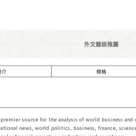
外文雜誌推薦
簡介
規格
premier source for the analysis of world business and c
ational news, world politics, business, finance, scienc