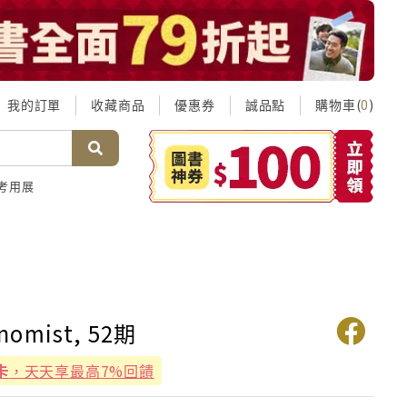
我的訂單
收藏商品
優惠券
誠品點
購物車(
)
0
考用展
nomist, 52期
卡
，天天享最高7%回饋