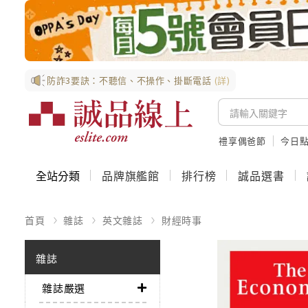
防詐3要訣：不聽信、不操作、掛斷電話
(詳)
禮享偶爸節
今日
全站分類
品牌旗艦館
排行榜
誠品選書
首頁
雜誌
英文雜誌
財經時事
雜誌
雜誌嚴選