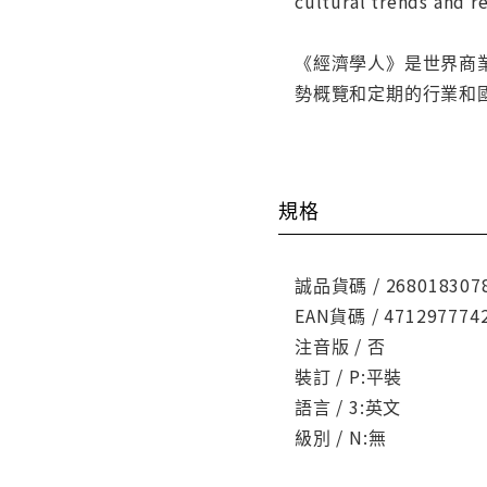
cultural trends and r
《經濟學人》是世界商
勢概覽和定期的行業和
規格
誠品貨碼 / 268018307
EAN貨碼 / 471297774
注音版 / 否
裝訂 / P:平裝
語言 / 3:英文
級別 / N:無