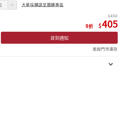
大量採購請至團購專區
450
405
9
貨到通知
查詢門市庫存