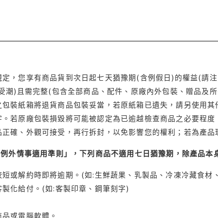
定，您享有商品貨到次日起七天猶豫期(含例假日)的權益(請
受潮)且需完整(包含全部商品、配件、原廠內外包裝、贈品及所
之包裝紙箱將退貨商品包裝妥當，若原紙箱已遺失，請另使用其
字。若原廠包裝損毀將可能被認定為已逾越檢查商品之必要程度，
品正確、外觀可接受，再行拆封，以免影響您的權利；若為產品
理例外情事適用準則」，下列商品不適用七日猶豫期，除產品本
短或解約時即將逾期。(如:生鮮蔬果、乳製品、冷凍冷藏食材、
製化給付。(如:客製印章、鋼筆刻字)
商品或電腦軟體。