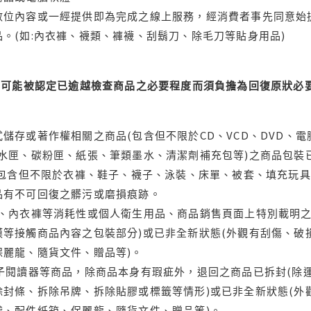
位內容或一經提供即為完成之線上服務，經消費者事先同意始提
。(如:內衣褲、襪類、褲襪、刮鬍刀、除毛刀等貼身用品)
可能被認定已逾越檢查商品之必要程度而須負擔為回復原狀必要
儲存或著作權相關之商品(包含但不限於CD、VCD、DVD、電
水匣、碳粉匣、紙張、筆類墨水、清潔劑補充包等)之商品包裝已
(包含但不限於衣褲、鞋子、襪子、泳裝、床單、被套、填充玩具
品有不可回復之髒污或磨損痕跡。
品、內衣褲等消耗性或個人衛生用品、商品銷售頁面上特別載明之
等接觸商品內容之包裝部分)或已非全新狀態(外觀有刮傷、破
保麗龍、隨貨文件、贈品等)。
電子閱讀器等商品，除商品本身有瑕疵外，退回之商品已拆封(除
封條、拆除吊牌、拆除貼膠或標籤等情形)或已非全新狀態(外
袋、配件紙箱、保麗龍、隨貨文件、贈品等)。