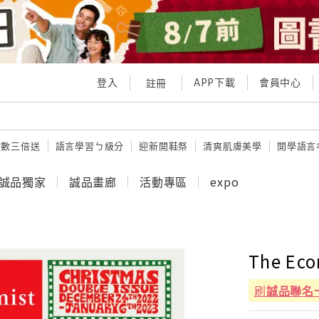
登入
APP下載
會員中心
註冊
點數三倍送
語言學習ㄅ級分
迎新開鞋祭
清爽肌膚美學
開學語言
誠品獨家
誠品畫廊
活動專區
expo
The Eco
刷
誠品聯名