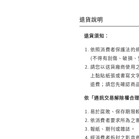
退貨說明
退貨須知：
依照消費者保護法的規
(不得有刮傷、破損、
請您以送貨廠商使用
上黏貼紙張或書寫文
退費；請您先確認商
依「通訊交易解除權合
易於腐敗、保存期限較
依消費者要求所為之客
報紙、期刊或雜誌。
經消費者拆封之影音