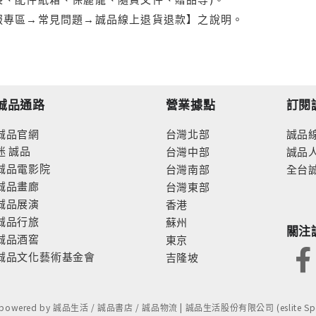
服專區→常見問題→誠品線上退貨退款】之說明。
誠品通路
營業據點
訂閱
誠品官網
台灣北部
誠品
迷
誠品
台灣中部
誠品
誠品電影院
台灣南部
全台
誠品畫廊
台灣東部
誠品展演
香港
誠品行旅
蘇州
關注
誠品酒窖
東京
誠品文化藝術基金會
吉隆坡
- powered by 誠品生活 / 誠品書店 / 誠品物流 | 誠品生活股份有限公司 (eslite Spect