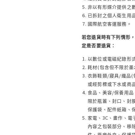
非以有形媒介提供之數
已拆封之個人衛生用品
國際航空客運服務。
若您退貨時有下列情形，
定是否要退貨：
以數位或電磁紀錄形式
耗材(包含但不限於墨
衣飾鞋類/寢具/織品
或經剪標或下水或商
食品、美容/保養用
限於瓶蓋、封口、封膜
保護袋、配件紙箱、
家電、3C、畫作、
內容之包裝部分、移除
件、原廠外盒、保護