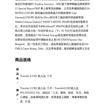
食的日常劇場BY Explora Journeys，MSC旗下奢華郵輪品牌新標竿
12 Special ReportTRIP 乘上奢華意鉑郵輪，土耳其希臘跳島航行16
HOTELLUXURY 無與倫比的經典義大利風格傳奇 Casa
CiprianiLUXURY 結合Art Deco與日本工藝的都市靜謐奢華感
Waldorf Astoria Osaka22 WHAT’S HOT81 DIARY流浪城市觀察日
記：承水汩汩流淌至今的Koblenz87 HIKING散步在知性山林：千
島火環上的藍火焰－印尼伊真火山（下）92 TASTE金色浮光與香
氣頌歌，質感選品7+96 Global Voyage取自紫幹翠葉的四季詩意，
在歷史與自然的紋理中體驗奈良之美100 ENJOYSarnies One
Bangkok，從一份英式三明治，成為席捲新泰的人氣咖啡名店104
CHILLCanes &amp; Tales，以文學為靈感，復刻紙醉金迷爵士文化
商品規格
商
品
Traveler LUXE 旅人誌, 十月
名
/
Traveler LUXE 旅人誌, 十月：TravelerLUXE旅人誌
簡
NO.245(2025 10)：誠品以「人文、藝術、創意、生活」為核
介
心價值，由推廣閱讀出發，並透過線上網路，傳遞博雅的溫
/
度，打造