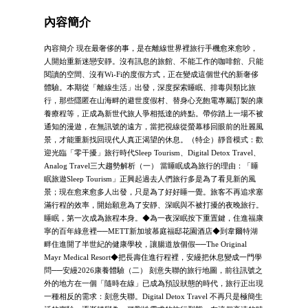
內容簡介
內容簡介 現在最奢侈的事，是在離線世界裡旅行手機愈來愈吵，
人開始重新迷戀安靜。沒有訊息的旅館、不能工作的咖啡館、只能
閱讀的空間、沒有Wi-Fi的度假方式，正在變成這個世代的新奢侈
體驗。本期從「離線生活」出發，深度探索睡眠、排毒與類比旅
行，那些隱匿在山海畔的避世度假村、替身心充飽電專屬訂製的康
養療程等，正成為新世代旅人爭相抵達的終點。帶你踏上一場不被
通知的漫遊，在無訊號的遠方，當把視線從螢幕移回眼前的壯麗風
景，才能重新找回現代人真正渴望的休息。（特企）靜音模式：歡
迎光臨「零干擾」旅行時代Sleep Tourism、Digital Detox Travel、
Analog Travel三大趨勢解析（一） 當睡眠成為旅行的理由：「睡
眠旅遊Sleep Tourism」正興起過去人們旅行多是為了看見新的風
景；現在愈來愈多人出發，只是為了好好睡一覺。旅客不再追求塞
滿行程的效率，開始願意為了安靜、深眠與不被打擾的夜晚旅行。
睡眠，第一次成為旅程本身。◆為一夜深眠按下重置鍵，住進福康
寧的百年綠意裡──METT新加坡慕庭福邸花園酒店◆到韋爾特湖
畔住進開了半世紀的健康學校，讓腸道放個假──The Original
Mayr Medical Resort◆把長壽住進行程裡，安縵把休息變成一門學
問──安縵2026康養體驗（二） 刻意失聯的旅行地圖，前往訊號之
外的地方在一個「隨時在線」已成為預設狀態的時代，旅行正出現
一種相反的需求：刻意失聯。Digital Detox Travel 不再只是極簡生