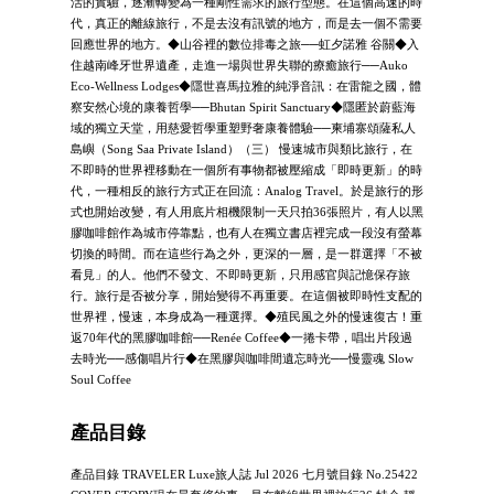
活的實驗，逐漸轉變為一種剛性需求的旅行型態。在這個高速的時
代，真正的離線旅行，不是去沒有訊號的地方，而是去一個不需要
回應世界的地方。◆山谷裡的數位排毒之旅──虹夕諾雅 谷關◆入
住越南峰牙世界遺產，走進一場與世界失聯的療癒旅行──Auko
Eco-Wellness Lodges◆隱世喜馬拉雅的純淨音訊：在雷龍之國，體
察安然心境的康養哲學──Bhutan Spirit Sanctuary◆隱匿於蔚藍海
域的獨立天堂，用慈愛哲學重塑野奢康養體驗──柬埔寨頌薩私人
島嶼（Song Saa Private Island）（三） 慢速城市與類比旅行，在
不即時的世界裡移動在一個所有事物都被壓縮成「即時更新」的時
代，一種相反的旅行方式正在回流：Analog Travel。於是旅行的形
式也開始改變，有人用底片相機限制一天只拍36張照片，有人以黑
膠咖啡館作為城市停靠點，也有人在獨立書店裡完成一段沒有螢幕
切換的時間。而在這些行為之外，更深的一層，是一群選擇「不被
看見」的人。他們不發文、不即時更新，只用感官與記憶保存旅
行。旅行是否被分享，開始變得不再重要。在這個被即時性支配的
世界裡，慢速，本身成為一種選擇。◆殖民風之外的慢速復古！重
返70年代的黑膠咖啡館──Renée Coffee◆一捲卡帶，唱出片段過
去時光──感傷唱片行◆在黑膠與咖啡間遺忘時光──慢靈魂 Slow
Soul Coffee
產品目錄
產品目錄 TRAVELER Luxe旅人誌 Jul 2026 七月號目錄 No.25422