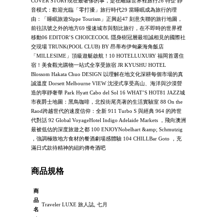
COVER STORY現在最奢侈的事，是在離線世界裡旅行26 特企 靜
音模式：歡迎光臨「零打擾」旅行時代29 當睡眠成為旅行的理
由：「睡眠旅遊Slppe Tourism」正興起47 刻意失聯的旅行地圖，
前往訊號之外的地方69 慢速城市與類比旅行，在不即時的世界裡
移動06 EDITOR’S CHOICECOOL 隱身樹冠層最坦誠相見的國際社
交現場 TRUNK(POOL CLUB) BY 昂蒂布伊甸豪海角飯店
「MILLESIME」頂級遊艇啟航！10 HOTELLUXURY 福岡首選住
宿！美食觀光購物一站式全享受旅宿 JR KYUSHU HOTEL
Blossom Hakata Chuo DESIGN 以理解在地文化深耕每個市場的真
誠溫度 Dorsett Melbourne VIEW 沈浸式享受高山、海洋與沙漠營
造的寧靜奢華 Park Hyatt Cabo del Sol 16 WHAT’S HOT81 JAZZ城
市夜爵士地圖：黑鳥咖啡，北投街尾亮著的生活實驗室 88 On the
Raod跨越世代的速度信仰：全新 911 Turbo S 與經典 964 的跨世
代對話 92 Global VoyageHotel Indigo Adelaide Markets ，飛向澳洲
最被低估的深度旅遊之都 100 ENJOYNobelhart &amp; Schmutzig
，強調極致地方食材的餐酒劇場感體驗 104 CHILLBar Goto ，充
滿日式款待精神的紐約傳奇酒吧
商品規格
商
品
Traveler LUXE 旅人誌, 七月
名