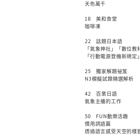
天色萬千
18 美和食堂
咖啡凍
22 話題日本語
「氣象神社」「數位教
「行動電源登機新規定
25 獨家解題祕笈
N3模擬試題精選解析
42 百業日語
氣象主播的工作
50 FUN動樂活趣
慣用詞語篇
透過語言感受天空的樣