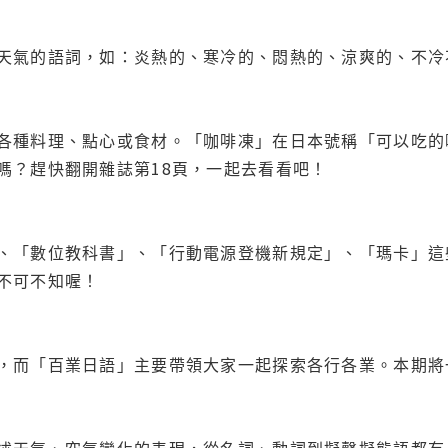
天氣的語詞，如：炎熱的、寒冷的、悶熱的、涼爽的、不冷
各種料理、點心或食材。「咖啡凍」在日本號稱「可以吃的
嗎？趕快翻開雜誌第18頁，一起去看看吧！
、「數位教科書」、「行動電源登機新規定」、「瑪卡」這
不可不知喔！
，而「百業日語」主要帶領大家一起探索各行各業。本期將
述天氣、空氣變化的表現，從名詞、動詞到擬聲擬態語都有