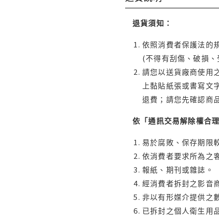
退貨須知：
依照消費者保護法的規
(不得有刮傷、破損、
請您以送貨廠商使用
上黏貼紙張或書寫文
退費；請您先確認商
依「通訊交易解除權合
易於腐敗、保存期限較
依消費者要求所為之客
報紙、期刊或雜誌。
經消費者拆封之影音
非以有形媒介提供之數
已拆封之個人衛生用品