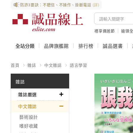
防詐3要訣：不聽信、不操作、掛斷電話
(詳)
禮享偶爸節
搶領全
全站分類
品牌旗艦館
排行榜
誠品選書
首頁
雜誌
中文雜誌
語言學習
雜誌
雜誌嚴選
中文雜誌
藝術設計
嗜好收藏