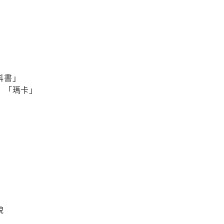
科書」
」「瑪卡」
貌