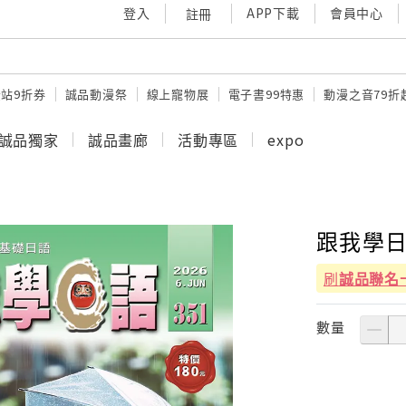
登入
APP下載
會員中心
註冊
站9折券
誠品動漫祭
線上寵物展
電子書99特惠
動漫之音79折
誠品獨家
誠品畫廊
活動專區
expo
跟我學日
刷
誠品聯名
數量