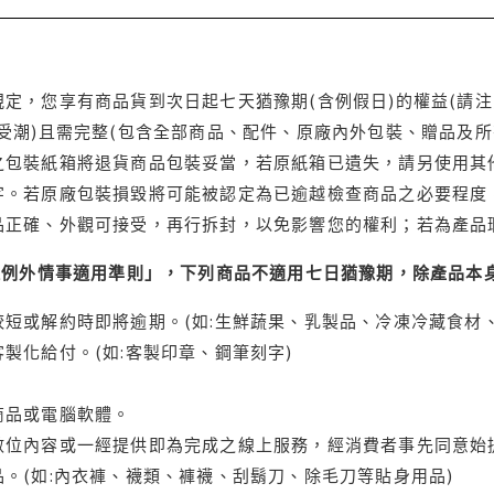
定，您享有商品貨到次日起七天猶豫期(含例假日)的權益(請
受潮)且需完整(包含全部商品、配件、原廠內外包裝、贈品及所
之包裝紙箱將退貨商品包裝妥當，若原紙箱已遺失，請另使用其
字。若原廠包裝損毀將可能被認定為已逾越檢查商品之必要程度，
品正確、外觀可接受，再行拆封，以免影響您的權利；若為產品
理例外情事適用準則」，下列商品不適用七日猶豫期，除產品本
短或解約時即將逾期。(如:生鮮蔬果、乳製品、冷凍冷藏食材、
製化給付。(如:客製印章、鋼筆刻字)
商品或電腦軟體。
位內容或一經提供即為完成之線上服務，經消費者事先同意始提
。(如:內衣褲、襪類、褲襪、刮鬍刀、除毛刀等貼身用品)