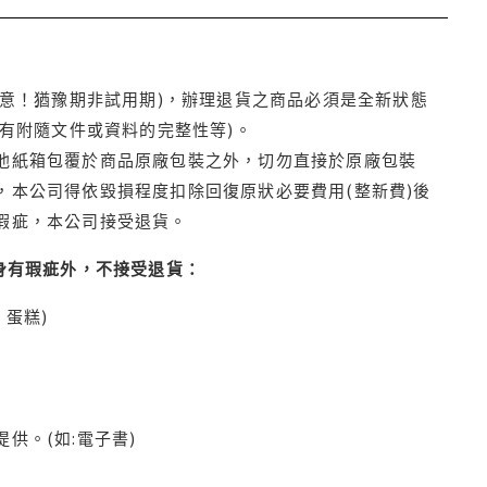
注意！猶豫期非試用期)，辦理退貨之商品必須是全新狀態
有附隨文件或資料的完整性等)。
他紙箱包覆於商品原廠包裝之外，切勿直接於原廠包裝
本公司得依毀損程度扣除回復原狀必要費用(整新費)後
瑕疵，本公司接受退貨。
身有瑕疵外，不接受退貨：
蛋糕)
供。(如:電子書)