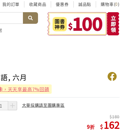
我的訂單
收藏商品
優惠券
誠品點
購物車(
)
0
起
語, 六月
卡
，天天享最高7%回饋
大量採購請至團購專區
180
162
9