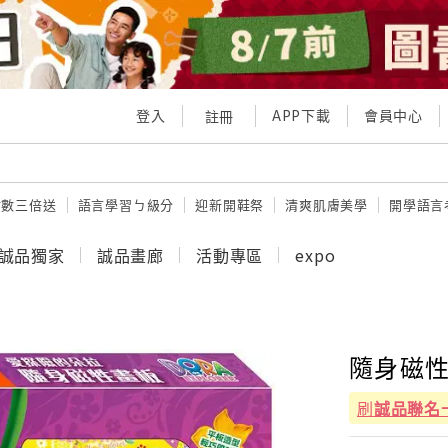
登入
APP下載
會員中心
註冊
點數三倍送
語言學習ㄅ級分
迎新開鞋祭
清爽肌膚美學
開學語言
誠品獨家
誠品畫廊
活動專區
expo
隨身磁性
刷
誠品聯名