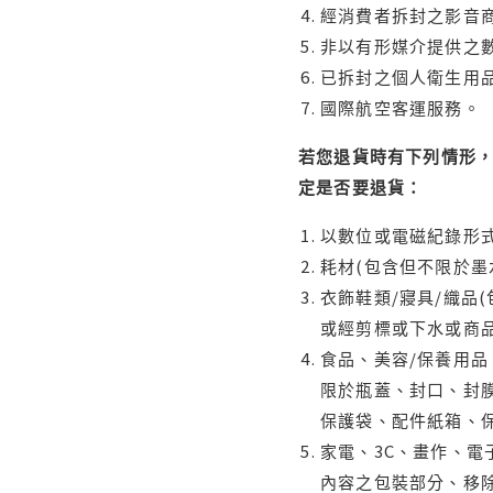
經消費者拆封之影音
非以有形媒介提供之數
已拆封之個人衛生用品
國際航空客運服務。
若您退貨時有下列情形，
定是否要退貨：
以數位或電磁紀錄形式
耗材(包含但不限於墨
衣飾鞋類/寢具/織品
或經剪標或下水或商
食品、美容/保養用
限於瓶蓋、封口、封膜
保護袋、配件紙箱、
家電、3C、畫作、
內容之包裝部分、移除