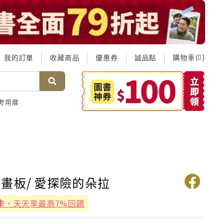
我的訂單
收藏商品
優惠券
誠品點
購物車(
)
0
考用展
畫板/ 愛探險的朵拉
卡
，天天享最高7%回饋