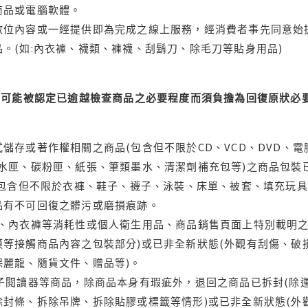
商品或電腦軟體。
位內容或一經提供即為完成之線上服務，經消費者事先同意始提
。(如:內衣褲、襪類、褲襪、刮鬍刀、除毛刀等貼身用品)
可能被認定已逾越檢查商品之必要程度而須負擔為回復原狀必要
儲存或著作權相關之商品(包含但不限於CD、VCD、DVD、電
水匣、碳粉匣、紙張、筆類墨水、清潔劑補充包等)之商品包裝已
(包含但不限於衣褲、鞋子、襪子、泳裝、床單、被套、填充玩具
品有不可回復之髒污或磨損痕跡。
品、內衣褲等消耗性或個人衛生用品、商品銷售頁面上特別載明之
等接觸商品內容之包裝部分)或已非全新狀態(外觀有刮傷、破
保麗龍、隨貨文件、贈品等)。
電子閱讀器等商品，除商品本身有瑕疵外，退回之商品已拆封(除
封條、拆除吊牌、拆除貼膠或標籤等情形)或已非全新狀態(外