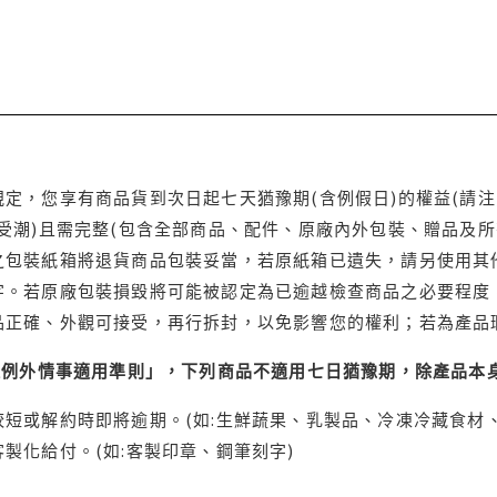
定，您享有商品貨到次日起七天猶豫期(含例假日)的權益(請
受潮)且需完整(包含全部商品、配件、原廠內外包裝、贈品及所
之包裝紙箱將退貨商品包裝妥當，若原紙箱已遺失，請另使用其
字。若原廠包裝損毀將可能被認定為已逾越檢查商品之必要程度，
品正確、外觀可接受，再行拆封，以免影響您的權利；若為產品
理例外情事適用準則」，下列商品不適用七日猶豫期，除產品本
短或解約時即將逾期。(如:生鮮蔬果、乳製品、冷凍冷藏食材、
製化給付。(如:客製印章、鋼筆刻字)