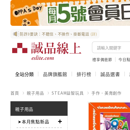
防詐3要訣：不聽信、不操作、掛斷電話
(詳)
禮享偶爸節
今日
全站分類
品牌旗艦館
排行榜
誠品選書
首頁
親子用品
STEAM益智玩具
手作．美育創作
親子用品
➤本月焦點新品