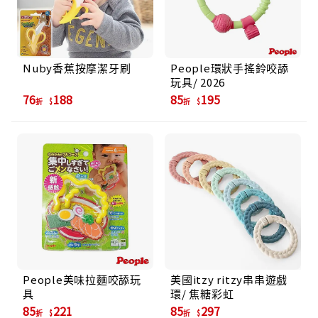
Nuby香蕉按摩潔牙刷
People環狀手搖鈴咬舔
玩具/ 2026
76
188
85
195
折
折
People美味拉麵咬舔玩
美國itzy ritzy串串遊戲
具
環/ 焦糖彩虹
85
221
85
297
折
折