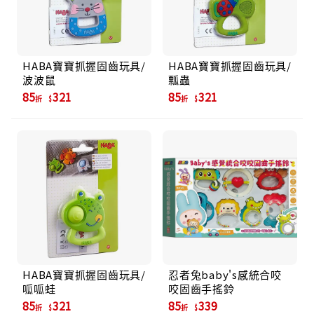
HABA寶寶抓握固齒玩具/
HABA寶寶抓握固齒玩具/
波波鼠
瓢蟲
85
321
85
321
折
折
HABA寶寶抓握固齒玩具/
忍者兔baby's感統合咬
呱呱蛙
咬固齒手搖鈴
85
321
85
339
折
折