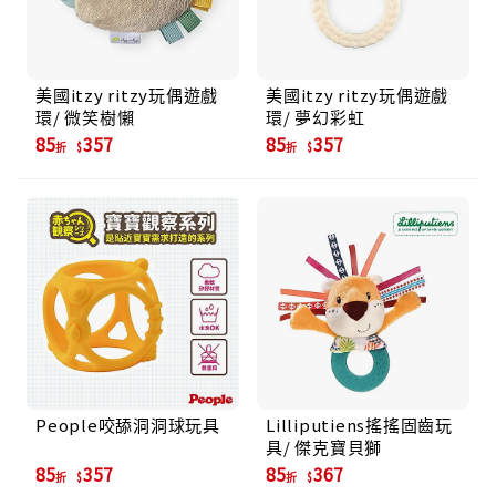
美國itzy ritzy玩偶遊戲
美國itzy ritzy玩偶遊戲
環/ 微笑樹懶
環/ 夢幻彩虹
85
357
85
357
折
折
People咬舔洞洞球玩具
Lilliputiens搖搖固齒玩
具/ 傑克寶貝獅
85
357
85
367
折
折