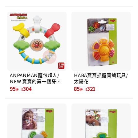
ANPANMAN麵包超人/
HABA寶寶抓握固齒玩具/
NEW 寶寶的第一個牙咬
太陽花
玩具
95
304
85
321
折
折