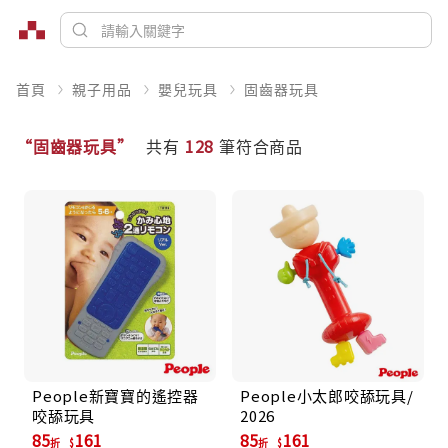
首頁
親子用品
嬰兒玩具
固齒器玩具
“固齒器玩具”
共有
128
筆符合商品
People新寶寶的遙控器
People小太郎咬舔玩具/
咬舔玩具
2026
85
161
85
161
折
折