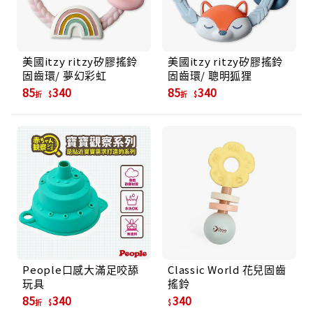
美國itzy ritzy矽膠搖鈴
美國itzy ritzy矽膠搖鈴
固齒環/ 夢幻彩虹
固齒環/ 聰明狐狸
85
340
85
340
折
折
People口感大滿足咬舔
Classic World 花兒固齒
玩具
搖鈴
85
340
340
折