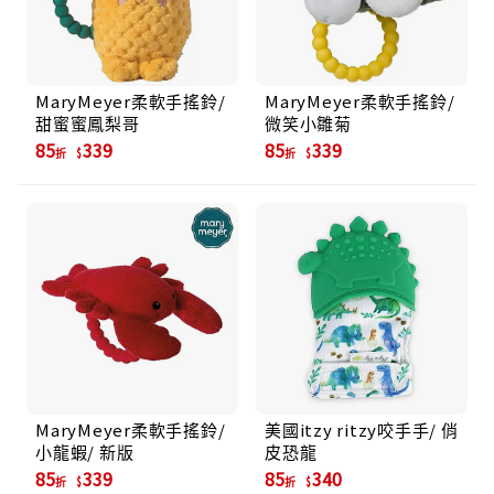
MaryMeyer柔軟手搖鈴/
MaryMeyer柔軟手搖鈴/
甜蜜蜜鳳梨哥
微笑小雛菊
85
339
85
339
折
折
MaryMeyer柔軟手搖鈴/
美國itzy ritzy咬手手/ 俏
小龍蝦/ 新版
皮恐龍
85
339
85
340
折
折