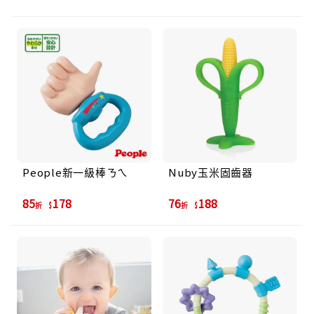
People新一級棒ㄋㄟ
Nuby玉米固齒器
85
178
76
188
折
折