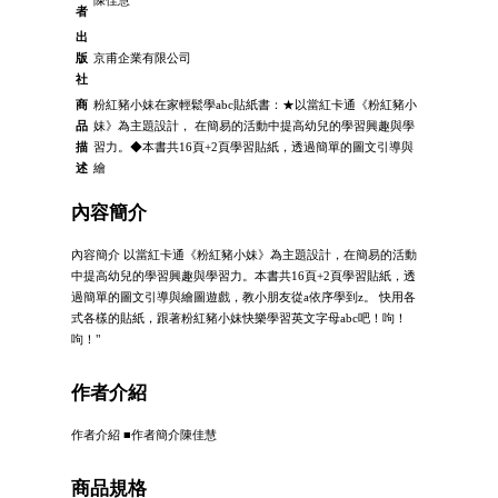
陳佳慧
者
出
版
京甫企業有限公司
社
商
粉紅豬小妹在家輕鬆學abc貼紙書：★以當紅卡通《粉紅豬小
品
妹》為主題設計， 在簡易的活動中提高幼兒的學習興趣與學
描
習力。◆本書共16頁+2頁學習貼紙，透過簡單的圖文引導與
述
繪
內容簡介
內容簡介 以當紅卡通《粉紅豬小妹》為主題設計，在簡易的活動
中提高幼兒的學習興趣與學習力。本書共16頁+2頁學習貼紙，透
過簡單的圖文引導與繪圖遊戲，教小朋友從a依序學到z。 快用各
式各樣的貼紙，跟著粉紅豬小妹快樂學習英文字母abc吧！呴！
呴！"
作者介紹
作者介紹 ■作者簡介陳佳慧
商品規格