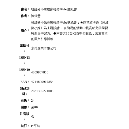
書名 /
粉紅豬小妹在家輕鬆學abc貼紙書
作者 /
陳佳慧
粉紅豬小妹在家輕鬆學abc貼紙書：★以當紅卡通《粉紅
豬小妹》為主題設計， 在簡易的活動中提高幼兒的學習
簡介 /
興趣與學習力。◆本書共16頁+2頁學習貼紙，透過簡單
的圖文引導與繪
出版社
京甫企業有限公司
/
ISBN13
/
ISBN10
4809907856
/
EAN /
4714809907854
誠品26
2681395221003
碼 /
頁數 /
24
開數 /
菊8K
注音版
否
/
裝訂 /
P:平裝