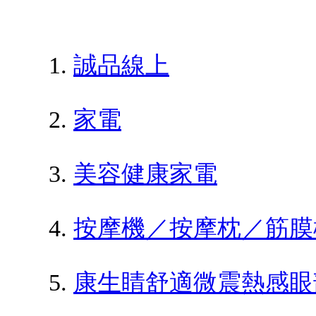
誠品線上
家電
美容健康家電
按摩機／按摩枕／筋膜
康生睛舒適微震熱感眼部按