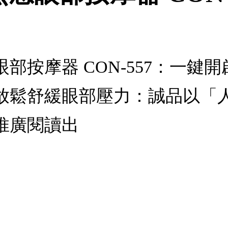
部按摩器 CON-557：一鍵
放鬆舒緩眼部壓力：誠品以「
推廣閱讀出