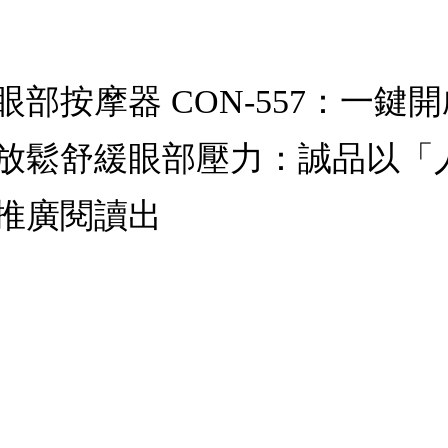
部按摩器 CON-557：一鍵
放鬆舒緩眼部壓力：誠品以「
推廣閱讀出