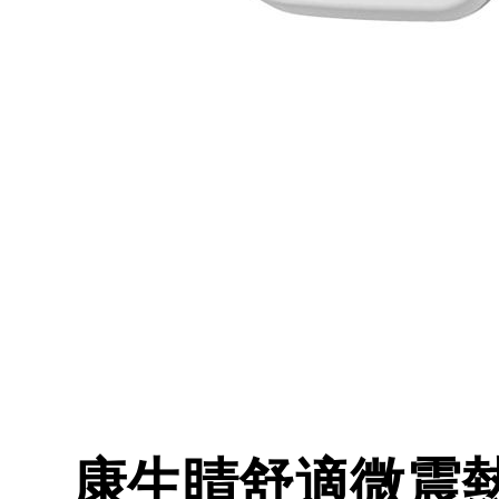
康生睛舒適微震熱感