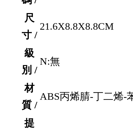
尺
21.6X8.8X8.8CM
寸 /
級
N:無
別 /
材
ABS丙烯腈-丁二烯-
質 /
提