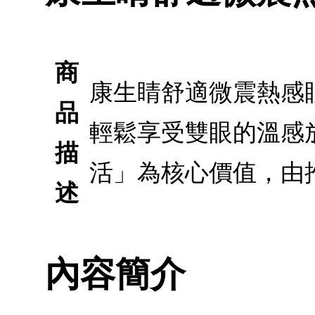
商
康生睛舒適微震熱感眼
品
輕鬆享受雙眼的溫感
描
活」為核心價值，由
述
內容簡介