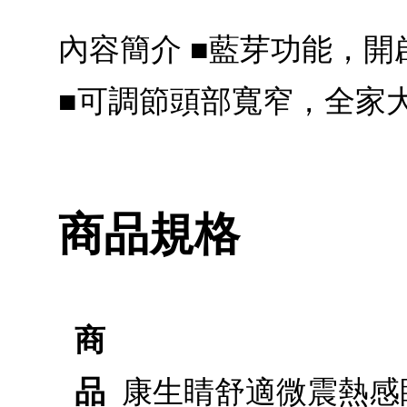
內容簡介 ■藍芽功能，開
■可調節頭部寬窄，全家大
商品規格
商
品
康生睛舒適微震熱感眼部