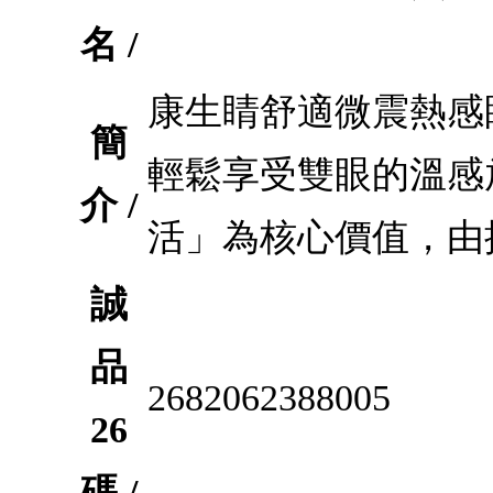
名 /
康生睛舒適微震熱感眼
簡
輕鬆享受雙眼的溫感
介 /
活」為核心價值，由
誠
品
2682062388005
26
碼 /