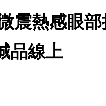
微震熱感眼部
| 誠品線上