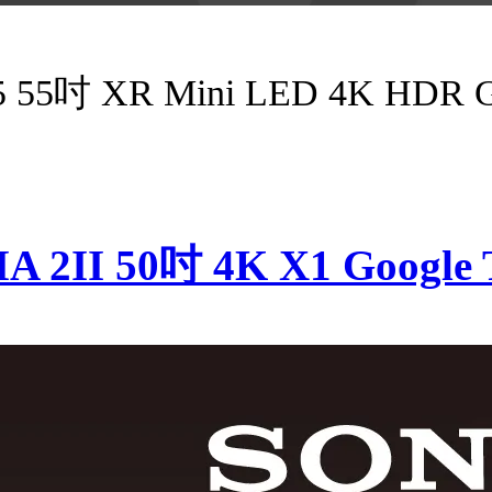
5吋 XR Mini LED 4K HDR 
2II 50吋 4K X1 Google