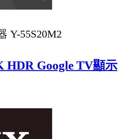
器 Y-55S20M2
K HDR Google TV顯示