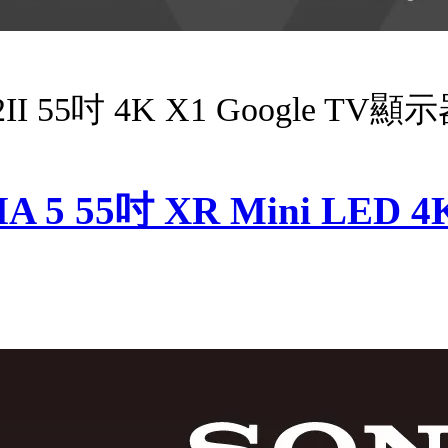
 55吋 4K X1 Google TV顯示
5 55吋 XR Mini LED 4