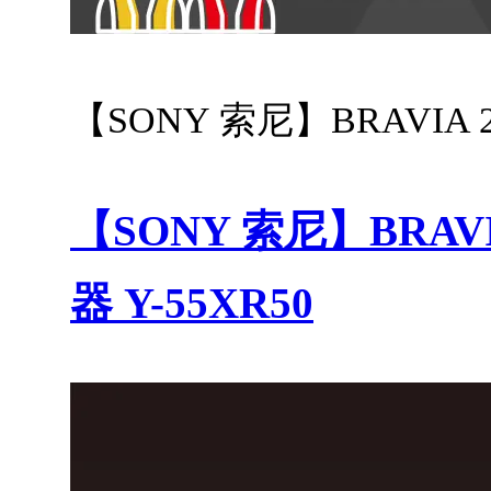
【SONY 索尼】BRAVIA 2II
【SONY 索尼】BRAVIA 
器 Y-55XR50