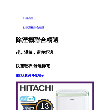
誠品線上
除溼機聯合精選
除溼機聯合精選
趕走濕氣，留住舒適
快速乾衣 舒適節電
HEPA濾網 淨氣離子