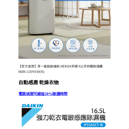
【官方直營】享一級能效補助 HERAN禾聯 6公升抑菌除濕機
HDH-12DY030(N)
自動感應 乾燥衣物
電眼偵測可縮短30%除濕時間