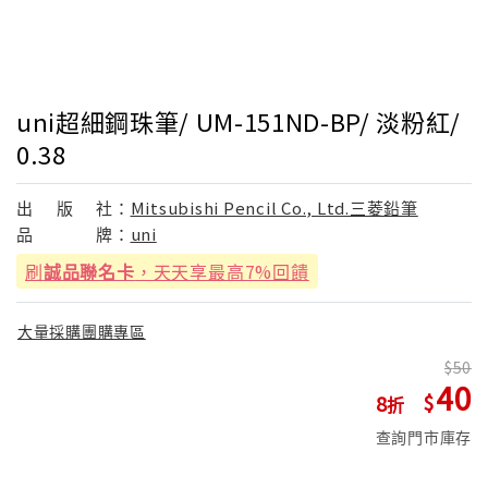
uni超細鋼珠筆/ UM-151ND-BP/ 淡粉紅/
0.38
出
版
社：
Mitsubishi Pencil Co., Ltd.三菱鉛筆
品
牌：
uni
刷
誠品聯名卡
，天天享最高7%回饋
大量採購團購專區
50
40
8
查詢門市庫存