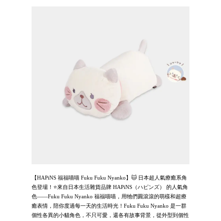
【HAPiNS 福福喵喵 Fuku Fuku Nyanko】🐱 日本超人氣療癒系角
色登場！⭐來自日本生活雜貨品牌 HAPiNS（ハピンズ） 的人氣角
色——Fuku Fuku Nyanko 福福喵喵，用牠們圓滾滾的萌樣和超療
癒表情，陪你度過每一天的生活時光！Fuku Fuku Nyanko 是一群
個性各異的小貓角色，不只可愛，還各有故事背景，從外型到個性