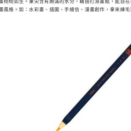
畫栩栩如生。筆尖含有飽滿的水分，藉由打濕畫紙，能自在
畫風格。如：水彩畫、插圖、手繪信、漫畫創作，拿來練毛