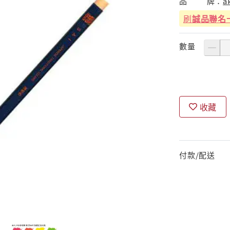
品
牌：
a
刷
誠品聯名
數量
收藏
付款/配送