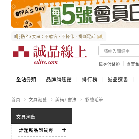
防詐3要訣：不聽信、不操作、掛斷電話
(詳)
禮享偶爸節
圖書全
全站分類
品牌旗艦館
排行榜
誠品選書
首頁
文具潮藝
美術/ 書法
彩繪毛筆
文具潮藝
話題新品到貨專區➤