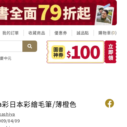
我的訂單
收藏商品
優惠券
誠品點
購物車(
)
0
慶中元
iya彩日本彩繪毛筆/薄橙色
kashiya
009/04/09