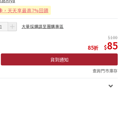
kashiya
卡
，天天享最高7%回饋
大量採購請至團購專區
100
85
85
貨到通知
查詢門市庫存