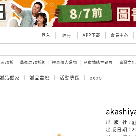
登入
APP下載
會員中心
註冊
面79折
藝術展79折起
禮享情人選物
兒童情緒主題展
臺灣文化
誠品獨家
誠品畫廊
活動專區
expo
akash
出
版
社：
a
出
版
日
期：
2