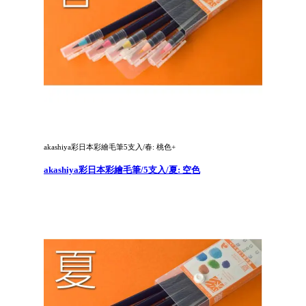
akashiya彩日本彩繪毛筆5支入/春: 桃色+
akashiya彩日本彩繪毛筆/5支入/夏: 空色