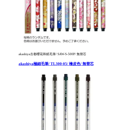
akashiya古都櫻花和紙毛筆/ SAW-S-500P/ 無替芯
akashiya極細毛筆/ TL300-05/ 檜皮色/ 無替芯