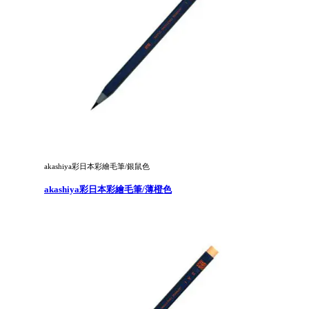
akashiya彩日本彩繪毛筆/銀鼠色
akashiya彩日本彩繪毛筆/薄橙色