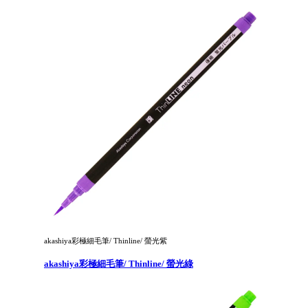
akashiya彩極細毛筆/ Thinline/ 螢光紫
akashiya彩極細毛筆/ Thinline/ 螢光綠