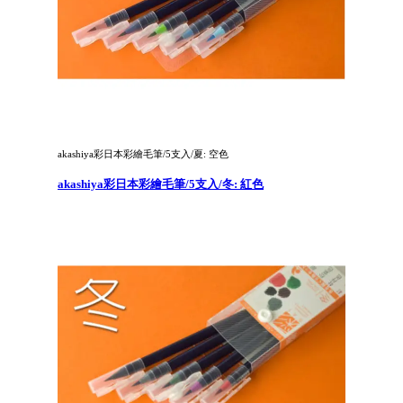
akashiya彩日本彩繪毛筆/5支入/夏: 空色
akashiya彩日本彩繪毛筆/5支入/冬: 紅色