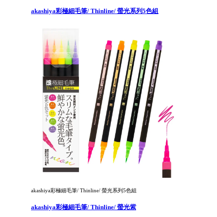
akashiya彩極細毛筆/ Thinline/ 螢光系列5色組
akashiya彩極細毛筆/ Thinline/ 螢光系列5色組
akashiya彩極細毛筆/ Thinline/ 螢光紫