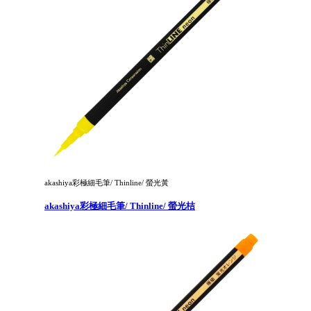
akashiya彩極細毛筆/ Thinline/ 螢光黃
akashiya彩極細毛筆/ Thinline/ 螢光桔