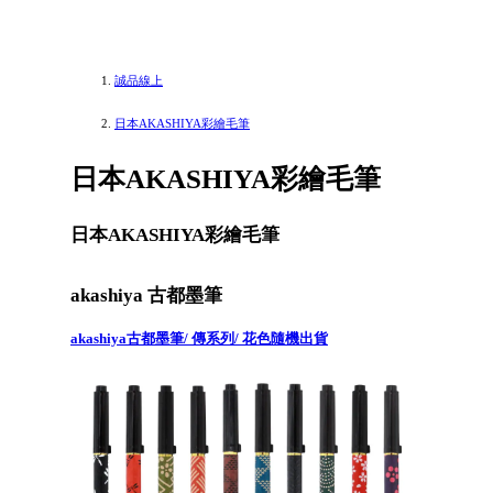
誠品線上
日本AKASHIYA彩繪毛筆
日本AKASHIYA彩繪毛筆
日本AKASHIYA彩繪毛筆
akashiya 古都墨筆
akashiya古都墨筆/ 傳系列/ 花色隨機出貨