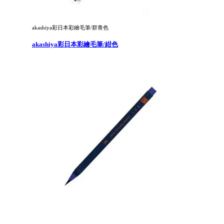
akashiya彩日本彩繪毛筆/群青色
akashiya彩日本彩繪毛筆/紺色