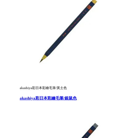
akashiya彩日本彩繪毛筆/黃土色
akashiya彩日本彩繪毛筆/銀鼠色