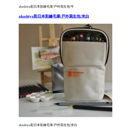
akashiya彩日本彩繪毛筆/戶外寫生包/牛
akashiya彩日本彩繪毛筆/戶外寫生包/米白
akashiya彩日本彩繪毛筆/戶外寫生包/米白