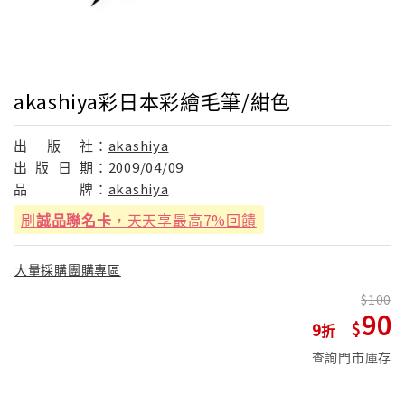
akashiya彩日本彩繪毛筆/紺色
出
版
社：
akashiya
出
版
日
期：
2009/04/09
品
牌：
akashiya
刷
誠品聯名卡
，天天享最高7%回饋
大量採購團購專區
100
90
9
查詢門市庫存