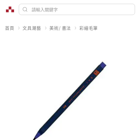
首頁
文具潮藝
美術/ 書法
彩繪毛筆