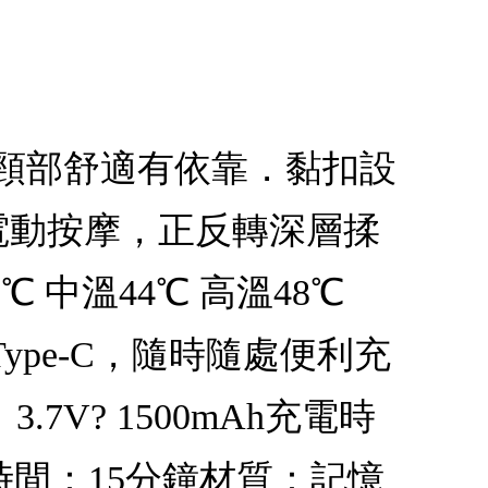
 頸部舒適有依靠．黏扣設
電動按摩，正反轉深層揉
 中溫44℃ 高溫48℃
ype-C，隨時隨處便利充
V? 1500mAh充電時
時間：15分鐘材質：記憶