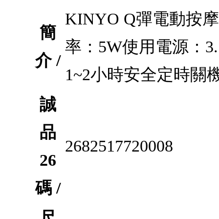
KINYO Q彈電動按
簡
率：5W使用電源：3.
介 /
1~2小時安全定時關
誠
品
2682517720008
26
碼 /
尺