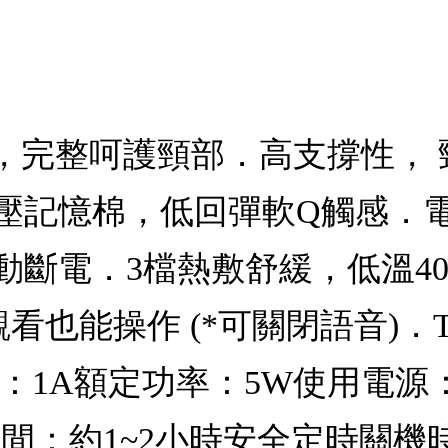
包覆，完整呵護頸部．高支撐性，
壓記憶棉，低回彈軟Q觸感．
斷電．3檔熱敷舒緩，低溫40℃
觀看也能操作 (*可關閉語音)．T
A額定功率：5W使用電源：3.7
時間：約1~2小時安全定時關機