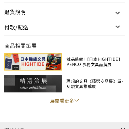
HIGHTIDE意指「滿潮」，期望能為使用者帶來精
神上的滿足，就像凝望大海一樣充滿踏實感。貼近
退貨說明
顧客的需求推出各種日常用品，包含文具、雜貨和
禮品，結合出色的設計和讓人著迷的裝飾，從各個
付款/配送
面相捕捉時下流行的元素，持續推出讓人滿意的商
品。
商品相關策展
商品規格
誠品熱銷!【日本HIGHTIDE】
PENCO 事務文具品牌展
名稱：捲尺/ 2M
尺寸：4 X 4.5 X 1.2 cm
理想的文具《精選商品展》量-
材質：不銹鋼
尺規文具推薦展
展開看更多