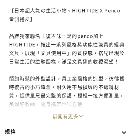
【日本超人氣の生活小物。HIGHTIDE X Penco
量測捲尺】
品牌獨家聯名！復古味十足的penco加上
HIGHTIDE，推出一系列風格與功能性兼具的經典
文具，展現「文具使用中」的質樸感，搭配出現於
日常生活的塗鴉圖樣，滿足文具迷的收藏渴望！
簡約時髦的外型設計，具工業風格的造型，彷彿舊
時復古的小巧鐵盒，耐久用不易損壞的不鏽鋼材
質，提供量尺最完整的保護，輕輕一拉方便測量，
美觀好收納、隨身攜帶也很方便！
．提供黑、米白、綠、紅、深藍等多樣化色選。
展開看更多
【關於HIGHTIDE】
規格