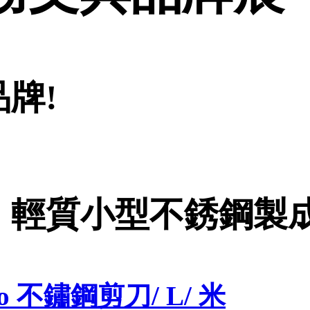
牌!
，輕質小型不銹鋼製
co 不鏽鋼剪刀/ L/ 米