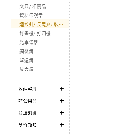
文具/ 相關品
資料保護章
迴紋針/ 長尾夾/ 裝訂夾
釘書機/ 打洞機
光學儀器
顯微鏡
望遠鏡
放大鏡
收納整理
辦公用品
閱讀週邊
學習新知