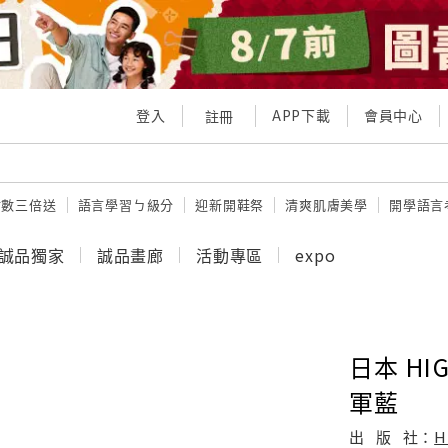
登入
APP下載
會員中心
註冊
點數三倍送
語言學習ㄅ級分
迎新開鞋祭
清爽肌膚美學
開學語言
誠品獨家
誠品畫廊
活動專區
expo
日本 HIG
軍藍
出
版
社：
H