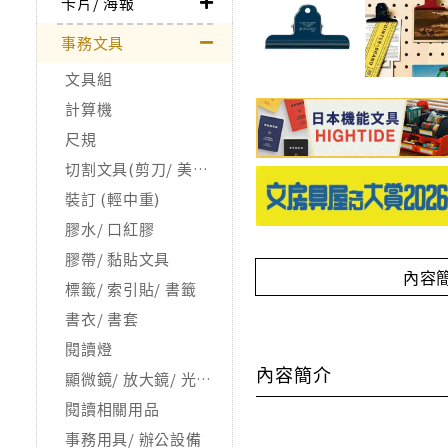
卡片/ 海報
事務文具
文具組
計算機
尺規
切割文具(剪刀/ 美工刀/ 拆信刀)
裝訂 (輕中重)
膠水/ 口紅膠
膠帶/ 黏貼文具
內容
標籤/ 索引貼/ 書籤
書衣/ 書套
閱讀燈
內容簡介
顯微鏡/ 放大鏡/ 光學儀器(X)
閱讀相關用品
事務用具/ 辦公設備