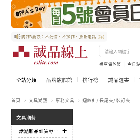
防詐3要訣：不聽信、不操作、掛斷電話
(詳)
禮享偶爸節
今日
全站分類
品牌旗艦館
排行榜
誠品選書
首頁
文具潮藝
事務文具
迴紋針/ 長尾夾/ 裝訂夾
文具潮藝
話題新品到貨專區➤