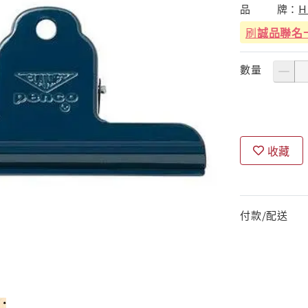
品
牌：
H
刷
誠品聯名
數量
收藏
付款/配送