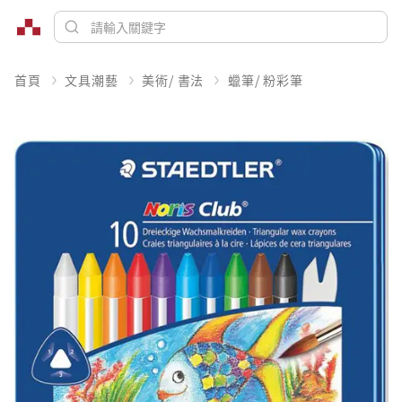
首頁
文具潮藝
美術/ 書法
蠟筆/ 粉彩筆