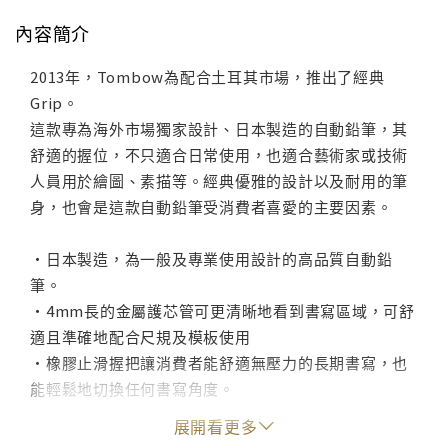
內容簡介
2013年，Tombow為配合土耳其市場，推出了經典
Grip。
這款專為海外市場獨家設計、日本製造的自動鉛筆，其
舒適的握位，不只適合日常使用，也適合藝術家或技術
人員用於繪圖、素描等。經典優雅的設計以及耐用的筆
身，也會是這款自動鉛筆受消費者喜愛的主要因素。
・日本製造，為一般及專業使用設計的高品質自動鉛
筆。
・4mm長的金屬護芯管可更清晰地看到書寫區域，可舒
適且準確地配合尺規及模板使用
・橡膠止滑握把讓消費者能舒適無壓力的長期書寫，也
能輕鬆地切換任何書寫角度。
・可拆的金屬筆夾堅固耐用，且可避免自動鉛筆滾動。
展開看更多
・15mm的筆擦可旋轉筆身上端伸長或縮短，可用來修