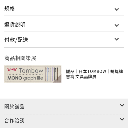
正較小錯誤(筆擦無替蕊)。
規格
・所有自動鉛筆內均附有2B鉛蕊，按壓筆身上端的按鍵
即可出蕊。
退貨說明
・適用鉛蕊直徑印刷在筆身上。鉛蕊直徑0.7mm與
0.5mm均有4個顏色，共有8種品項可供選擇。
付款/配送
商品相關策展
誠品｜日本TOMBOW｜蜻蜓牌
書寫 文具品牌展
關於誠品
合作洽談