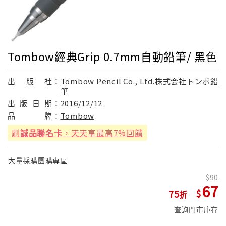
Tombow經典Grip 0.7mm自動鉛筆/ 黑色
出
版
社：
Tombow Pencil Co., Ltd.株式会社トンボ鉛
筆
出
版
日
期：
2016/12/12
品
牌：
Tombow
刷
誠品聯名卡
，天天享最高7%回饋
大量採購團購專區
90
67
75
查詢門市庫存