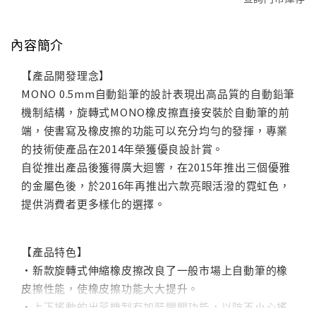
內容簡介
【產品開發理念】
MONO 0.5mm自動鉛筆的設計表現出高品質的自動鉛筆
機制結構，旋轉式MONO橡皮擦直接安裝於自動筆的前
端，使書寫及橡皮擦的功能可以充分均勻的發揮，專業
的技術使產品在2014年榮獲優良設計賞。
自從推出產品後獲得廣大迴響，在2015年推出三個優雅
的金屬色後，於2016年再推出六款亮眼活潑的霓虹色，
提供消費者更多樣化的選擇。
【產品特色】
・新款旋轉式伸縮橡皮擦改良了一般市場上自動筆的橡
皮擦性能，使橡皮擦功能大大提升。
・上下搖動的出蕊機制有加裝開關功能，以防不小心搖