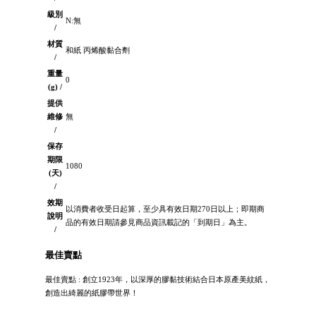
級別
N:無
/
材質
和紙 丙烯酸黏合劑
/
重量
0
(g) /
提供
維修
無
/
保存
期限
1080
(天)
/
效期
以消費者收受日起算，至少具有效日期270日以上；即期商
說明
品的有效日期請參見商品資訊載記的「到期日」為主。
/
最佳賣點
最佳賣點 : 創立1923年，以深厚的膠黏技術結合日本原產美紋紙，
創造出綺麗的紙膠帶世界！