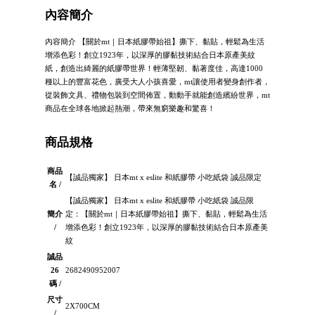
內容簡介
內容簡介 【關於mt｜日本紙膠帶始祖】撕下、黏貼，輕鬆為生活
增添色彩！創立1923年，以深厚的膠黏技術結合日本原產美紋
紙，創造出綺麗的紙膠帶世界！輕薄堅韌、黏著度佳，高達1000
種以上的豐富花色，廣受大人小孩喜愛，mt讓使用者變身創作者，
從裝飾文具、禮物包裝到空間佈置，動動手就能創造繽紛世界，mt
商品在全球各地掀起熱潮，帶來無窮樂趣和驚喜！
商品規格
商品
【誠品獨家】 日本mt x eslite 和紙膠帶 小吃紙袋 誠品限定
名 /
【誠品獨家】 日本mt x eslite 和紙膠帶 小吃紙袋 誠品限
簡介
定：【關於mt｜日本紙膠帶始祖】撕下、黏貼，輕鬆為生活
/
增添色彩！創立1923年，以深厚的膠黏技術結合日本原產美
紋
誠品
26
2682490952007
碼 /
尺寸
2X700CM
/