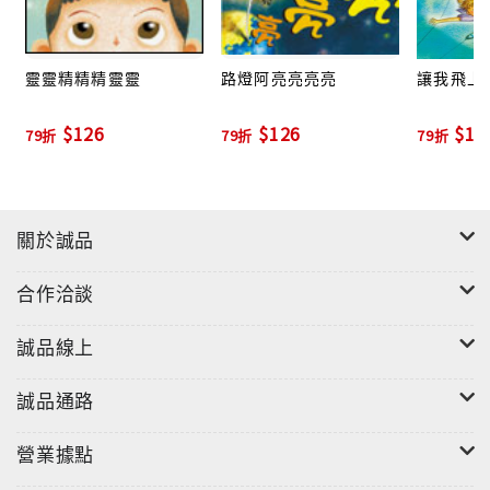
靈靈精精精靈靈
路燈阿亮亮亮亮
讓我飛上
$126
$126
$17
79折
79折
79折
關於誠品
合作洽談
誠品線上
誠品通路
營業據點