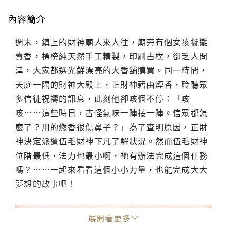
內容簡介
週末，鎮上的財神廟人來人往，廟旁有個女孩擺攤
賣香，標榜純天然手工精製，印刷古樸，卻乏人問
津，大家都選光鮮漂亮的大香舖購買。同一時間，
天庭一隅的財神大殿上，正財神藉由煙香，聆聽眾
多信徒祝禱的訊息，此刻他卻咳個不停：「咳
咳……這些時日，古怪氣味一陣接一陣。信眾都怎
麼了？用的燃香很傷鼻子？」為了查明原因，正財
神決定派遣伍毛財神下凡了解狀況。然而伍毛財神
位階最低，法力也最小啊，祂有辦法完成這個任務
嗎？……一起來看看這個小小力量，也能完成大大
夢想的故事吧！
展開看更多