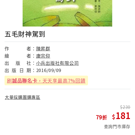
五毛財神駕到
作
者：
陳昇群
繪
者：
康宗仰
出
版
社：
小兵出版社有限公司
出
版
日
期：
2016/09/09
刷
誠品聯名卡
，天天享最高7%回饋
大量採購團購專區
230
181
79
查詢門市庫存