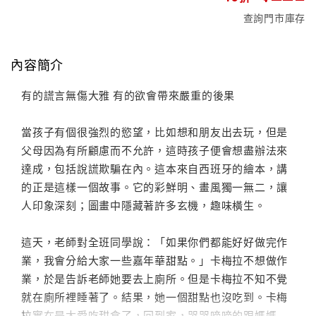
查詢門市庫存
內容簡介
有的謊言無傷大雅 有的欲會帶來嚴重的後果
當孩子有個很強烈的慾望，比如想和朋友出去玩，但是
父母因為有所顧慮而不允許，這時孩子便會想盡辦法來
達成，包括說謊欺騙在內。這本來自西班牙的繪本，講
的正是這樣一個故事。它的彩鮮明、畫風獨一無二，讓
人印象深刻；圖畫中隱藏著許多玄機，趣味橫生。
這天，老師對全班同學說：「如果你們都能好好做完作
業，我會分給大家一些嘉年華甜點。」卡梅拉不想做作
業，於是告訴老師她要去上廁所。但是卡梅拉不知不覺
就在廁所裡睡著了。結果，她一個甜點也沒吃到。卡梅
拉實在是太愛吃甜食了，回到家，哭哭啼啼的跟媽媽