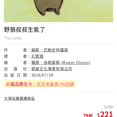
野狼叔叔生氣了
Tío Lobo
作
者：
蘇斯．巴勒史特羅斯
譯
者：
孔繁璐
繪
者：
羅傑．烏勒莫斯 (Roger Olmos)
出
版
社：
薪展文化事業有限公司
出
版
日
期：
2016/07/24
刷
誠品聯名卡
，天天享最高7%回饋
大量採購團購專區
280
221
79