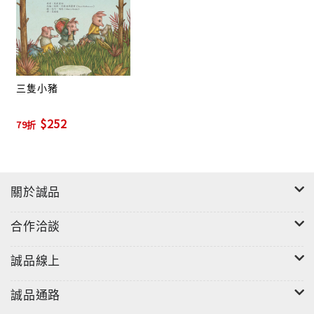
有些謊言看似無關緊要，卻可能給自己或別人帶來嚴重
的傷害或未料想到的後果；最糟糕的是再也沒有挽回的
餘地，如同故事裡的卡梅拉一樣。不想孩子一再說謊，
最好的方法是：當孩子說謊時，心平氣和、好好的對他
三隻小豬
說理，孩子不再害怕會挨打受罰，就不必說謊了。另
$252
外，當卡梅拉發現自己做錯事，雖然她絞盡腦汁要解決
79折
問題，卻用錯了方法──欺騙。從小給孩子正確的人生觀
和價值觀，未來孩子面對人生中的各種問題，將不會習
慣性選擇說謊欺騙的處理方式。
關於誠品
合作洽談
誠品線上
誠品通路