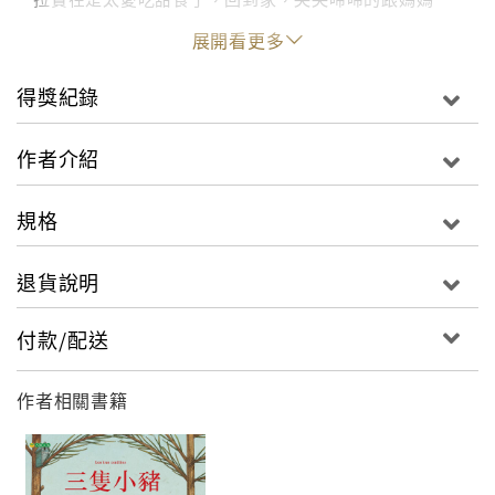
說：「我只是去上廁所，同學們就吃光了老師給的嘉年
展開看更多
華甜點。」（顯然的，卡梅拉說謊了。）
得獎紀錄
為了安撫卡梅拉，媽媽決定親自做嘉年華甜點。這時，
媽媽想起家裡沒有做甜點的平底鍋，於是要卡梅拉去跟
作者介紹
鄰居野狼叔叔借。野狼叔叔跟卡梅拉說：「請告訴妳媽
媽，還回鍋子的時候，順便帶十二個甜點、一條玉米麵
規格
包還有一瓶檸檬汁給我。」卡梅拉實在是太愛吃甜食
了，在還回鍋子的路上，忍不住把所有東西吃光光。為
退貨說明
了不讓野狼叔叔發現，卡梅拉用驢糞揉了十二個小球代
替甜點；將髒水裝進瓶子裡充當檸檬汁；再從工地裡拿
付款/配送
了些水泥，倒在麵包紙上當做是玉米麵包。卡梅拉天真
的以為野狼叔叔不會發現，但是野狼叔叔其實比她以為
作者相關書籍
的要聰明多了……（故事裡的野狼叔叔最喜歡吃愛說謊
的小孩。他穿上人類的服飾來掩飾自己真實的身分，就
像超人裡的克拉克一樣，當他拿下眼鏡、穿上S標誌超
人裝，就沒有人認得出原來的他。）